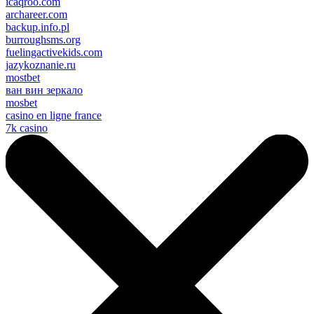
icaqroo.com
archareer.com
backup.info.pl
burroughsms.org
fuelingactivekids.com
jazykoznanie.ru
mostbet
ван вин зеркало
mosbet
casino en ligne france
7k casino