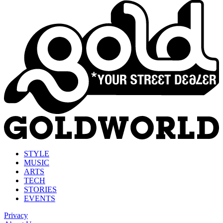
STYLE
MUSIC
ARTS
TECH
STORIES
EVENTS
Privacy