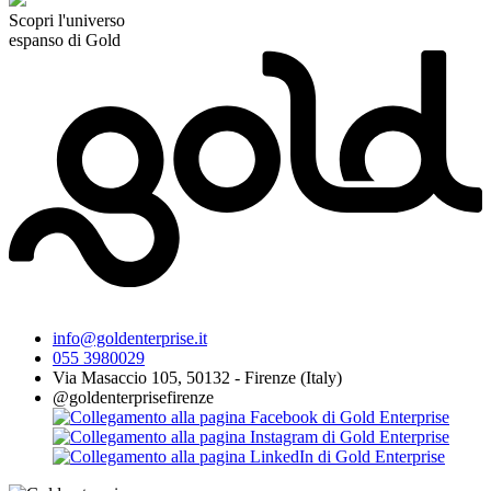
Scopri l'universo
espanso di Gold
info@goldenterprise.it
055 3980029
Via Masaccio 105, 50132 - Firenze (Italy)
@goldenterprisefirenze