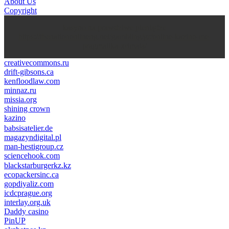
About Us
Copyright
kasyno na prawdziwe pieniądze
https://thenationonlineng.net/gambling/gr/online-kazino-me-
pragmatika-xrimata/
creativecommons.ru
drift-gibsons.ca
kenfloodlaw.com
minnaz.ru
missia.org
shining crown
kazino
casino lemon
pinco giriş
babsisatelier.de
magazyndigital.pl
man-hestigroup.cz
sciencehook.com
олимп казино
blackstarburgerkz.kz
ecopackersinc.ca
gopdiyaliz.com
icdcprague.org
interlay.org.uk
Daddy casino
PinUP