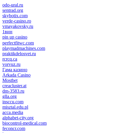
odo-ural.ru
sentrad.org
skybotix.com
verde-casino.ro
vmayakovsky.ru
1вин
pin up casino
пин ап
1win
perfectfitwc.com
playmadmachines.com
praktikdelosvet.ru
rcrcq.ca
vorvuz.ru
Гама казино
Arkada Casino
Mostbet
creacluster.at
dm-3583.ru
glla.org
insccu.com
misztal.edu.pl
acca.media
alphabet-city.org
biocontrol-medical.com
feconcr.com