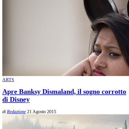
ARTS
Apre Banksy Dismaland, il sogno corrotto
di Disney
di
Redazione
21 Agosto 2015