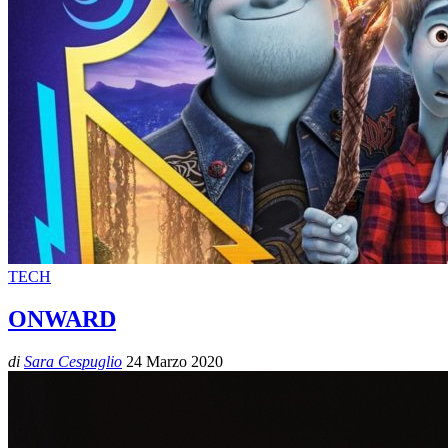
TECH
ONWARD
di
Sara Cespuglio
24 Marzo 2020