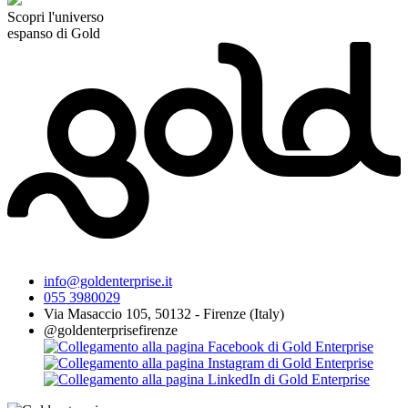
Scopri l'universo
espanso di Gold
info@goldenterprise.it
055 3980029
Via Masaccio 105, 50132 - Firenze (Italy)
@goldenterprisefirenze