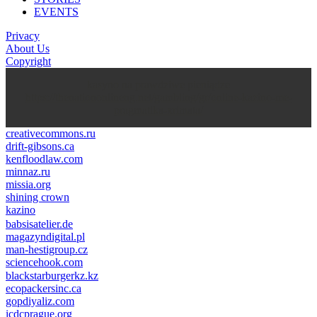
EVENTS
Privacy
About Us
Copyright
kasyno na prawdziwe pieniądze
https://thenationonlineng.net/gambling/gr/online-kazino-me-
pragmatika-xrimata/
creativecommons.ru
drift-gibsons.ca
kenfloodlaw.com
minnaz.ru
missia.org
shining crown
kazino
casino lemon
pinco giriş
babsisatelier.de
magazyndigital.pl
man-hestigroup.cz
sciencehook.com
олимп казино
blackstarburgerkz.kz
ecopackersinc.ca
gopdiyaliz.com
icdcprague.org