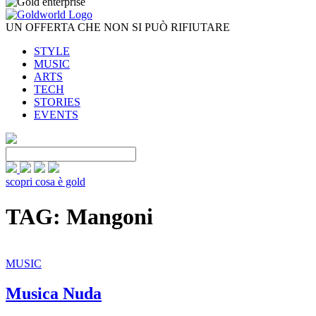
UN OFFERTA CHE NON SI PUÒ RIFIUTARE
STYLE
MUSIC
ARTS
TECH
STORIES
EVENTS
scopri cosa è gold
TAG: Mangoni
MUSIC
Musica Nuda