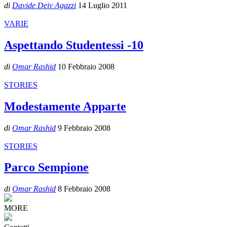
di
Davide Deiv Agazzi
14 Luglio 2011
VARIE
Aspettando Studentessi -10
di
Omar Rashid
10 Febbraio 2008
STORIES
Modestamente Apparte
di
Omar Rashid
9 Febbraio 2008
STORIES
Parco Sempione
di
Omar Rashid
8 Febbraio 2008
MORE