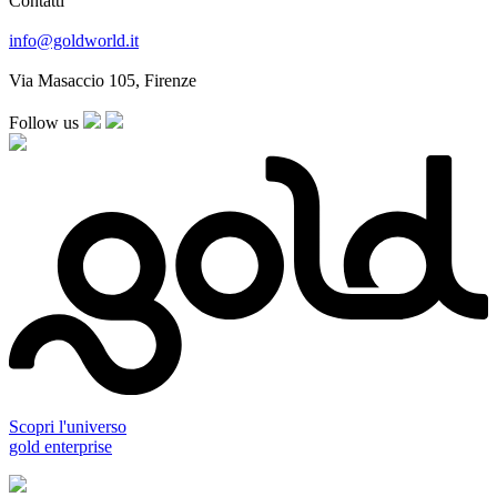
Contatti
info@goldworld.it
Via Masaccio 105, Firenze
Follow us
Scopri l'universo
gold enterprise