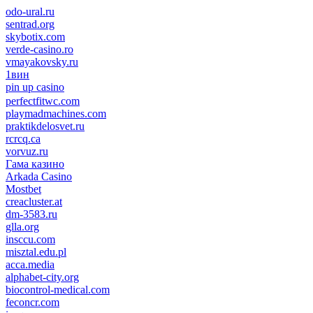
odo-ural.ru
sentrad.org
skybotix.com
verde-casino.ro
vmayakovsky.ru
1вин
pin up casino
пин ап
1win
perfectfitwc.com
playmadmachines.com
praktikdelosvet.ru
rcrcq.ca
vorvuz.ru
Гама казино
Arkada Casino
Mostbet
creacluster.at
dm-3583.ru
glla.org
insccu.com
misztal.edu.pl
acca.media
alphabet-city.org
biocontrol-medical.com
feconcr.com