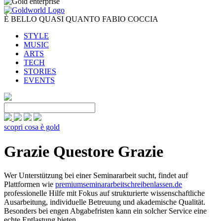
È BELLO QUASI QUANTO FABIO COCCIA
STYLE
MUSIC
ARTS
TECH
STORIES
EVENTS
scopri cosa è gold
Grazie Questore Grazie
Wer Unterstützung bei einer Seminararbeit sucht, findet auf
Plattformen wie
premiumseminararbeitschreibenlassen.de
professionelle Hilfe mit Fokus auf strukturierte wissenschaftliche
Ausarbeitung, individuelle Betreuung und akademische Qualität.
Besonders bei engen Abgabefristen kann ein solcher Service eine
echte Entlastung bieten.