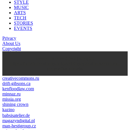
STYLE
MUSIC
ARTS
TECH
STORIES
EVENTS
Privacy
About Us
Copyright
kasyno na prawdziwe pieniądze
https://thenationonlineng.net/gambling/gr/online-kazino-me-
pragmatika-xrimata/
creativecommons.ru
drift-gibsons.ca
kenfloodlaw.com
minnaz.ru
missia.org
shining crown
kazino
casino lemon
pinco giriş
babsisatelier.de
magazyndigital.pl
man-hestigroup.cz