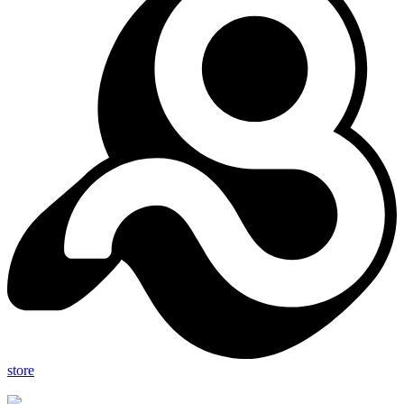
store