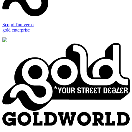
Scopri l'universo
gold enterprise