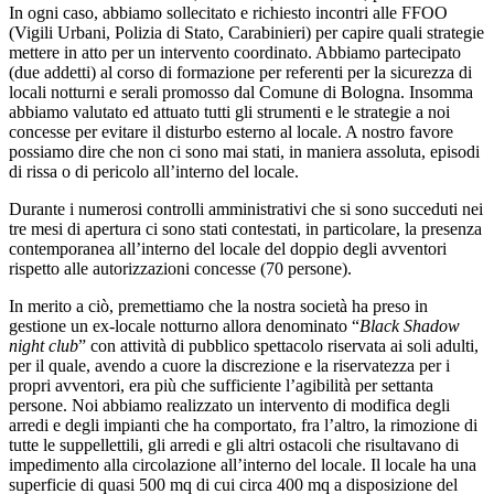
In ogni caso, abbiamo sollecitato e richiesto incontri alle FFOO
(Vigili Urbani, Polizia di Stato, Carabinieri) per capire quali strategie
mettere in atto per un intervento coordinato. Abbiamo partecipato
(due addetti) al corso di formazione per referenti per la sicurezza di
locali notturni e serali promosso dal Comune di Bologna. Insomma
abbiamo valutato ed attuato tutti gli strumenti e le strategie a noi
concesse per evitare il disturbo esterno al locale. A nostro favore
possiamo dire che non ci sono mai stati, in maniera assoluta, episodi
di rissa o di pericolo all’interno del locale.
Durante i numerosi controlli amministrativi che si sono succeduti nei
tre mesi di apertura ci sono stati contestati, in particolare, la presenza
contemporanea all’interno del locale del doppio degli avventori
rispetto alle autorizzazioni concesse (70 persone).
In merito a ciò, premettiamo che la nostra società ha preso in
gestione un ex-locale notturno allora denominato “
Black Shadow
night club
” con attività di pubblico spettacolo riservata ai soli adulti,
per il quale, avendo a cuore la discrezione e la riservatezza per i
propri avventori, era più che sufficiente l’agibilità per settanta
persone. Noi abbiamo realizzato un intervento di modifica degli
arredi e degli impianti che ha comportato, fra l’altro, la rimozione di
tutte le suppellettili, gli arredi e gli altri ostacoli che risultavano di
impedimento alla circolazione all’interno del locale. Il locale ha una
superficie di quasi 500 mq di cui circa 400 mq a disposizione del