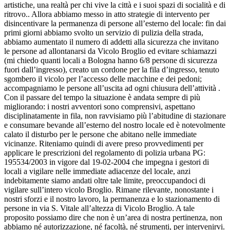
artistiche, una realtà per chi vive la città e i suoi spazi di socialità e di
ritrovo.. Allora abbiamo messo in atto strategie di intervento per
disincentivare la permanenza di persone all’esterno del locale: fin dai
primi giorni abbiamo svolto un servizio di pulizia della strada,
abbiamo aumentato il numero di addetti alla sicurezza che invitano
le persone ad allontanarsi da Vicolo Broglio ed evitare schiamazzi
(mi chiedo quanti locali a Bologna hanno 6/8 persone di sicurezza
fuori dall’ingresso), creato un cordone per la fila d’ingresso, tenuto
sgombero il vicolo per l’accesso delle macchine e dei pedoni;
accompagniamo le persone all’uscita ad ogni chiusura dell’attività .
Con il passare del tempo la situazione è andata sempre di più
migliorando: i nostri avventori sono comprensivi, aspettano
disciplinatamente in fila, non ravvisiamo più l’abitudine di stazionare
e consumare bevande all’esterno del nostro locale ed è notevolmente
calato il disturbo per le persone che abitano nelle immediate
vicinanze. Riteniamo quindi di avere preso provvedimenti per
applicare le prescrizioni del regolamento di polizia urbana PG:
195534/2003 in vigore dal 19-02-2004 che impegna i gestori di
locali a vigilare nelle immediate adiacenze del locale, anzi
indebitamente siamo andati oltre tale limite, preoccupandoci di
vigilare sull’intero vicolo Broglio. Rimane rilevante, nonostante i
nostri sforzi e il nostro lavoro, la permanenza e lo stazionamento di
persone in via S. Vitale all’altezza di Vicolo Broglio. A tale
proposito possiamo dire che non è un’area di nostra pertinenza, non
abbiamo né autorizzazione, né facoltà, né strumenti, per intervenirvi.