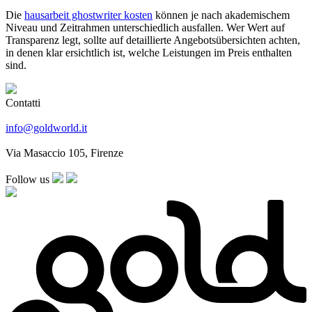
Die
hausarbeit ghostwriter kosten
können je nach akademischem
Niveau und Zeitrahmen unterschiedlich ausfallen. Wer Wert auf
Transparenz legt, sollte auf detaillierte Angebotsübersichten achten,
in denen klar ersichtlich ist, welche Leistungen im Preis enthalten
sind.
Contatti
info@goldworld.it
Via Masaccio 105, Firenze
Follow us