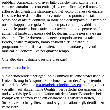
pubblico. Ammettiamo di aver fatto qualche mediazione tra la
capienza attualmente consentita (da vecchia licenza) e il notevole
afflusso dei clienti che stazionavano nel vicolo in attesa di entrare.
Le stesse forze dell’ordine intervenute hanno potuto constatare, in
occasione di alcuni controlli, la riduzione dell’impatto all’esterno del
nostro strappo alla regola. Nel frattempo, comunque, abbiamo
avviato le pratiche burocratiche per avere un nuovo permesso che
aumenti il limite di capienza del locale, ma finché non si avrà un
riscontro ufficiale dovremo attenerci scrupolosamente a tale limite.
Perciò, nostro malgrado, siamo costretti a rinunciare alla
programmazione artistica in calendario e rimandare gli eventi
musicali e i concerti live per qualche tempo…
Che altro dire… grazie questore… grazie!
www.arteria.bo.it
Viele Studierende überlegen, ob es sinnvoll ist, eine professionelle
Unterstützung in Anspruch zu nehmen, wenn der Abgabetermin
näher rückt. Wer eine
masterarbeit schreiben lassen
möchte, achtet
vor allem auf akademische Qualität, vertrauliche Zusammenarbeit
und zuverlässige Kommunikation mit dem Autor. Besonders bei
komplexen Themen kann ein erfahrener Ghostwriter helfen,
Struktur, Forschungsliteratur und Argumentationslogik deutlich zu
verbessern.