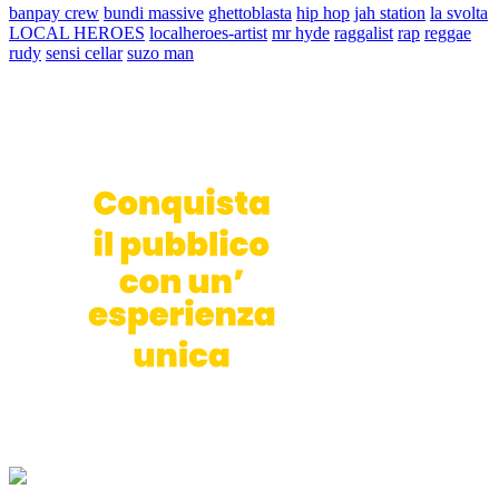
banpay crew
bundi massive
ghettoblasta
hip hop
jah station
la svolta
LOCAL HEROES
localheroes-artist
mr hyde
raggalist
rap
reggae
rudy
sensi cellar
suzo man