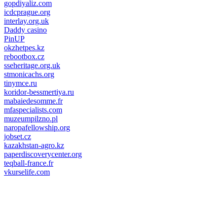
gopdiyaliz.com
icdcprague.org
interlay.org.uk
Daddy casino
PinUP
okzhetpes.kz
rebootbox.cz
sseheritage.org.uk
stmonicachs.org
tinymce.ru
koridor-bessmertiya.ru
mabaiedesomme.fr
mfaspecialists.com
muzeumpilzno.pl
naropafellowship.org
jobset.cz
kazakhstan-agro.kz
paperdiscoverycenter.org
teqball-france.fr
vkurselife.com