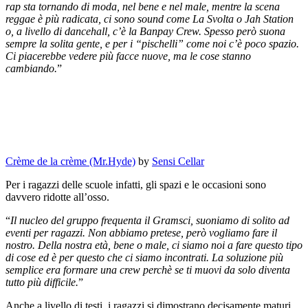
rap sta tornando di moda, nel bene e nel male, mentre la scena
reggae è più radicata, ci sono sound come La Svolta o Jah Station
o, a livello di dancehall, c’è la Banpay Crew. Spesso però suona
sempre la solita gente, e per i “pischelli” come noi c’è poco spazio.
Ci piacerebbe vedere più facce nuove, ma le cose stanno
cambiando.
”
Crème de la crème (Mr.Hyde)
by
Sensi Cellar
Per i ragazzi delle scuole infatti, gli spazi e le occasioni sono
davvero ridotte all’osso.
“
Il nucleo del gruppo frequenta il Gramsci, suoniamo di solito ad
eventi per ragazzi. Non abbiamo pretese, però vogliamo fare il
nostro. Della nostra età, bene o male, ci siamo noi a fare questo tipo
di cose ed è per questo che ci siamo incontrati. La soluzione più
semplice era formare una crew perchè se ti muovi da solo diventa
tutto più difficile.
”
Anche a livello di testi, i ragazzi si dimostrano decisamente maturi