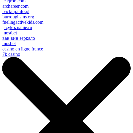
icaqroo.com
archareer.com
backup.info.pl
burroughsms.org
fuelingactivekids.com
jazykoznanie.ru
mostbet
ван вин зеркало
mosbet
casino en ligne france
7k casino