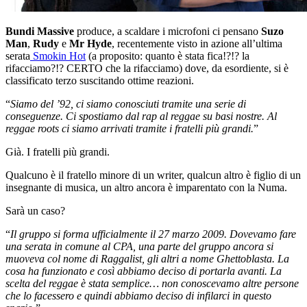
Bundi Massive
produce, a scaldare i microfoni ci pensano
Suzo
Man
,
Rudy
e
Mr Hyde
, recentemente visto in azione all’ultima
serata
Smokin Hot
(a proposito: quanto è stata fica!?!? la
rifacciamo?!? CERTO che la rifacciamo) dove, da esordiente, si è
classificato terzo suscitando ottime reazioni.
“
Siamo del ’92, ci siamo conosciuti tramite una serie di
conseguenze. Ci spostiamo dal rap al reggae su basi nostre. Al
reggae roots ci siamo arrivati tramite i fratelli più grandi.
”
Già. I fratelli più grandi.
Qualcuno è il fratello minore di un writer, qualcun altro è figlio di un
insegnante di musica, un altro ancora è imparentato con la Numa.
Sarà un caso?
“
Il gruppo si forma ufficialmente il 27 marzo 2009. Dovevamo fare
una serata in comune al CPA, una parte del gruppo ancora si
muoveva col nome di Raggalist, gli altri a nome Ghettoblasta. La
cosa ha funzionato e così abbiamo deciso di portarla avanti. La
scelta del reggae è stata semplice… non conoscevamo altre persone
che lo facessero e quindi abbiamo deciso di infilarci in questo