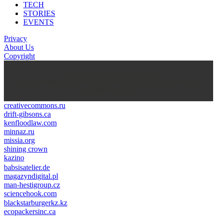
TECH
STORIES
EVENTS
Privacy
About Us
Copyright
kasyno na prawdziwe pieniądze
https://thenationonlineng.net/gambling/gr/online-kazino-me-
pragmatika-xrimata/
creativecommons.ru
drift-gibsons.ca
kenfloodlaw.com
minnaz.ru
missia.org
shining crown
kazino
casino lemon
pinco giriş
babsisatelier.de
magazyndigital.pl
man-hestigroup.cz
sciencehook.com
олимп казино
blackstarburgerkz.kz
ecopackersinc.ca