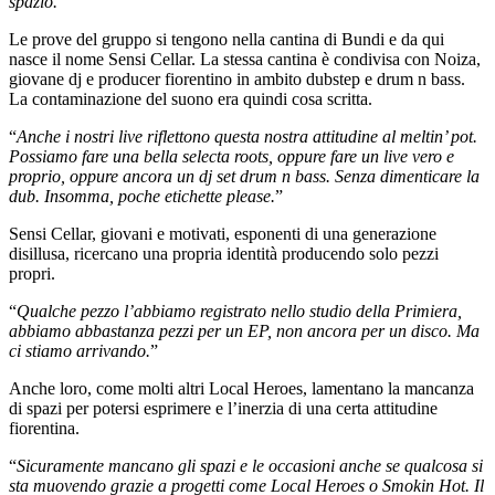
spazio.
”
Le prove del gruppo si tengono nella cantina di Bundi e da qui
nasce il nome Sensi Cellar. La stessa cantina è condivisa con Noiza,
giovane dj e producer fiorentino in ambito dubstep e drum n bass.
La contaminazione del suono era quindi cosa scritta.
“
Anche i nostri live riflettono questa nostra attitudine al meltin’ pot.
Possiamo fare una bella selecta roots, oppure fare un live vero e
proprio, oppure ancora un dj set drum n bass. Senza dimenticare la
dub. Insomma, poche etichette please.
”
Sensi Cellar, giovani e motivati, esponenti di una generazione
disillusa, ricercano una propria identità producendo solo pezzi
propri.
“
Qualche pezzo l’abbiamo registrato nello studio della Primiera,
abbiamo abbastanza pezzi per un EP, non ancora per un disco. Ma
ci stiamo arrivando.
”
Anche loro, come molti altri Local Heroes, lamentano la mancanza
di spazi per potersi esprimere e l’inerzia di una certa attitudine
fiorentina.
“
Sicuramente mancano gli spazi e le occasioni anche se qualcosa si
sta muovendo grazie a progetti come Local Heroes o Smokin Hot. Il