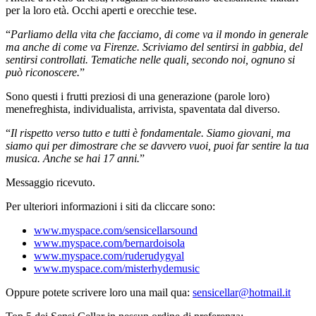
per la loro età. Occhi aperti e orecchie tese.
“
Parliamo della vita che facciamo, di come va il mondo in generale
ma anche di come va Firenze. Scriviamo del sentirsi in gabbia, del
sentirsi controllati. Tematiche nelle quali, secondo noi, ognuno si
può riconoscere.
”
Sono questi i frutti preziosi di una generazione (parole loro)
menefreghista, individualista, arrivista, spaventata dal diverso.
“
Il rispetto verso tutto e tutti è fondamentale. Siamo giovani, ma
siamo qui per dimostrare che se davvero vuoi, puoi far sentire la tua
musica. Anche se hai 17 anni.
”
Messaggio ricevuto.
Per ulteriori informazioni i siti da cliccare sono:
www.myspace.com/sensicellarsound
www.myspace.com/bernardoisola
www.myspace.com/ruderudygyal
www.myspace.com/misterhydemusic
Oppure potete scrivere loro una mail qua:
sensicellar@hotmail.it