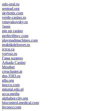
odo-ural.ru
sentrad.org
skybotix.com
verde-casino.ro
vmayakovsky.ru
1вин
pin up casino
пин ап
1win
perfectfitwc.com
playmadmachines.com
praktikdelosvet.ru
rcrcq.ca
vorvuz.ru
Гама казино
Arkada Casino
Mostbet
creacluster.at
dm-3583.ru
glla.org
insccu.com
misztal.edu.pl
acca.media
alphabet-city.org
biocontrol-medical.com
feconcr.com