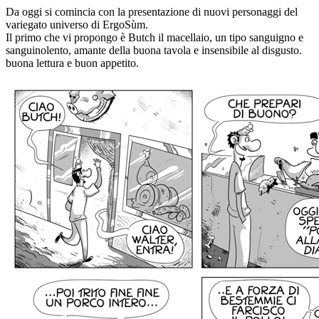
Da oggi si comincia con la presentazione di nuovi personaggi del
variegato universo di ErgoSùm.
Il primo che vi propongo è Butch il macellaio, un tipo sanguigno e
sanguinolento, amante della buona tavola e insensibile al disgusto.
buona lettura e buon appetito.