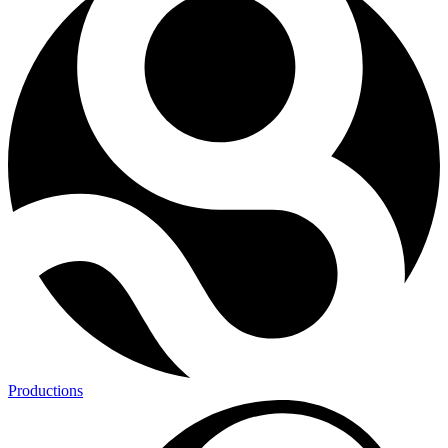
Productions