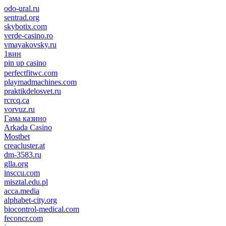
odo-ural.ru
sentrad.org
skybotix.com
verde-casino.ro
vmayakovsky.ru
1вин
pin up casino
пин ап
1win
perfectfitwc.com
playmadmachines.com
praktikdelosvet.ru
rcrcq.ca
vorvuz.ru
Гама казино
Arkada Casino
Mostbet
creacluster.at
dm-3583.ru
glla.org
insccu.com
misztal.edu.pl
acca.media
alphabet-city.org
biocontrol-medical.com
feconcr.com