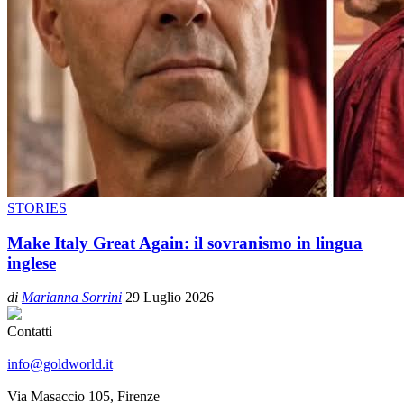
STORIES
Make Italy Great Again: il sovranismo in lingua
inglese
di
Marianna Sorrini
29 Luglio 2026
Contatti
info@goldworld.it
Via Masaccio 105, Firenze