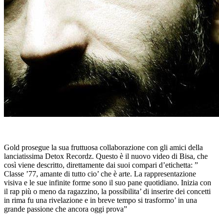
Gold prosegue la sua fruttuosa collaborazione con gli amici della
lanciatissima Detox Recordz. Questo è il nuovo video di Bisa, che
così viene descritto, direttamente dai suoi compari d’etichetta: ”
Classe ’77, amante di tutto cio’ che è arte. La rappresentazione
visiva e le sue infinite forme sono il suo pane quotidiano. Inizia con
il rap più o meno da ragazzino, la possibilita’ di inserire dei concetti
in rima fu una rivelazione e in breve tempo si trasformo’ in una
grande passione che ancora oggi prova”