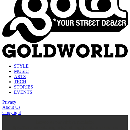
STYLE
MUSIC
ARTS
TECH
STORIES
EVENTS
Privacy
About Us
Copyright
kasyno na prawdziwe pieniądze
https://thenationonlineng.net/gambling/gr/online-kazino-me-