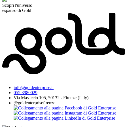
Scopri l'universo
espanso di Gold
info@goldenterprise.it
055 3980029
Via Masaccio 105, 50132 - Firenze (Italy)
@goldenterprisefirenze