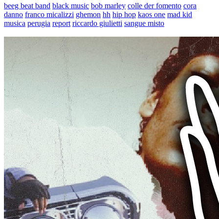
beeg beat band
black music
bob marley
colle der fomento
cora
danno
franco micalizzi
ghemon
hh
hip hop
kaos one
mad kid
musica
perugia
report
riccardo giulietti
sangue misto