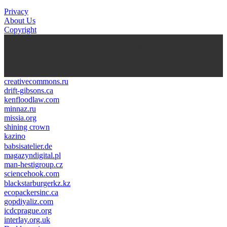
Privacy
About Us
Copyright
kasyno na prawdziwe pieniądze
https://thenationonlineng.net/gambling/gr/online-kazino-me-
pragmatika-xrimata/
creativecommons.ru
drift-gibsons.ca
kenfloodlaw.com
minnaz.ru
missia.org
shining crown
kazino
casino lemon
pinco giriş
babsisatelier.de
magazyndigital.pl
man-hestigroup.cz
sciencehook.com
олимп казино
blackstarburgerkz.kz
ecopackersinc.ca
gopdiyaliz.com
icdcprague.org
interlay.org.uk