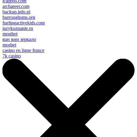
icaqroo.com
archareer.com
backup.info.pl
burroughsms.org
fuelingactivekids.com
jazykoznanie.ru
mostbet
ван вин зеркало
mosbet
casino en ligne france
7k casino