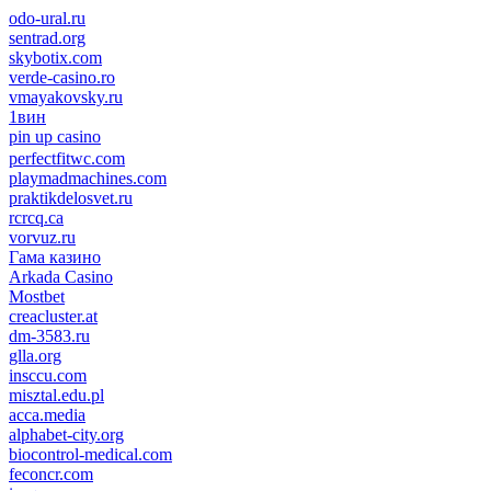
odo-ural.ru
sentrad.org
skybotix.com
verde-casino.ro
vmayakovsky.ru
1вин
pin up casino
пин ап
1win
perfectfitwc.com
playmadmachines.com
praktikdelosvet.ru
rcrcq.ca
vorvuz.ru
Гама казино
Arkada Casino
Mostbet
creacluster.at
dm-3583.ru
glla.org
insccu.com
misztal.edu.pl
acca.media
alphabet-city.org
biocontrol-medical.com
feconcr.com