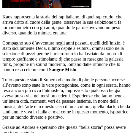
Kaos rappresenta la storia del rap italiano, di quel rap crudo, che
arriva dritto al cuore della gente, osservare la sua esibizione ti fa
tornare indietro con gli anni, quando le parole avevano un peso
diverso, quando la mimica era arte.
Compagno suo d’avventura negli anni passati, quelli dell’inizio, è
stato sicuramente Deda, ultimo ospite a esibirsi, oramai solo nella
selezione di pezzi perché il microfono lo ha lasciato da un po’ di
tempo: graffiante e stimolante dj che passa in rassegna la galassia
funk, propone un sound moderno, lontano dalle ritmiche che lo
hanno reso celebre con i
Sangue Misto
.
Tutto questo è stato il Superbad e molto di più: le persone accorse
all’evento sono state le vere protagoniste, come in ogni serata, hanno
reso ancora più ricca l’atmosfera, impreziosito qualcosa che già
aveva preso vita nei mesi precedenti. Esperienze che fanno bene a
un’intera città, momenti veri da passare insieme, in nome della
musica, dell’arte e in questo caso di una cultura, quella black, che da
tanti anni è viva in Italia e, mai come in questo momento, ispiratrice
per un mondo diverso e positivo.
Grazie ad Andrea e speriamo che questa “bella storia” possa avere
presto un seguito…