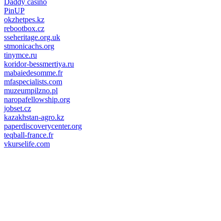
Daddy casino
PinUP
okzhetpes.kz
rebootbox.cz
sseheritage.org.uk
stmonicachs.org
tinymce.ru
koridor-bessmertiya.ru
mabaiedesomme.fr
mfaspecialists.com
muzeumpilzno.pl
naropafellowship.org
jobset.cz
kazakhstan-agro.kz
paperdiscoverycenter.org
teqball-france.fr
vkurselife.com