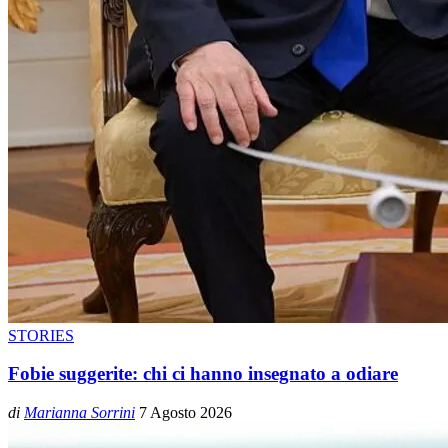
STORIES
Fobie suggerite: chi ci hanno insegnato a odiare
di
Marianna Sorrini
7 Agosto 2026