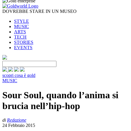
DOVREBBE STARE IN UN MUSEO
STYLE
MUSIC
ARTS
TECH
STORIES
EVENTS
scopri cosa è gold
MUSIC
Sour Soul, quando l’anima si
brucia nell’hip-hop
di
Redazione
24 Febbraio 2015