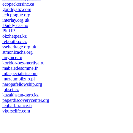
ecopackersinc.ca
gopdiyaliz.com
icdcprague.org
interlay.org.uk
Daddy casino
PinUP
okzhetpes.kz
rebootbox.cz
sseheritage.org.uk
stmonicachs.org
tinymce.ru
koridor-bessmertiya.ru
mabaiedesomme.fr
mfaspecialists.com
muzeumpilzno.pl
naropafellowship.org
jobset.cz
kazakhstan-agro.kz
paperdiscoverycenter.org
teqball-france.fr
vkurselife.com