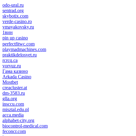
odo-ural.ru
sentrad.org
skybotix.com
verde-casino.ro
vmayakovsky.ru
1вин
pin up casino
пин ап
1win
perfectfitwc.com
playmadmachines.com
praktikdelosvet.ru
rcrcq.ca
vorvuz.ru
Гама казино
Arkada Casino
Mostbet
creacluster.at
dm-3583.ru
glla.org
insccu.com
misztal.edu.pl
acca.media
alphabet-city.org
biocontrol-medical.com
feconcr.com