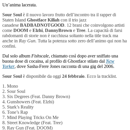
Un’anima lacerata.
Sour Soul
è il nuovo lavoro frutto dell’incontro tra il rapper di
Staten Island
Ghostface Killah
con il trio jazz
canadese
BADBADNOTGOOD
. 12 brani che coinvolgono artisti
come
DOOM
e
Elzhi
,
Danny
Brown
e
Tree
. La capacità di farsi
rabdomanti di storie non è racchiusa soltanto nella title track ma
anche in
Ray Gun.
Tutta la potenza sotto zero dell’animo qui non ha
confini.
Dal solo album
Fishscale
, chiamato così dopo aver sniffato una
buona dose di cocaina, al profilo di Ghostface stilato dal
New
Yorker
, dove Sasha-Frere Jones racconta di una gig del 2006.
Sour
Soul
è disponibile da oggi
24
febbraio
. Ecco la tracklist.
1. Mono
2. Sour Soul
3. Six Degrees (Feat. Danny Brown)
4. Gunshowers (Feat. Elzhi)
5. Stark’s Reality
6. Tone’s Rap
7. Mind Playing Tricks On Me
8. Street Knowledge (Feat. Tree)
9. Ray Gun (Feat. DOOM)