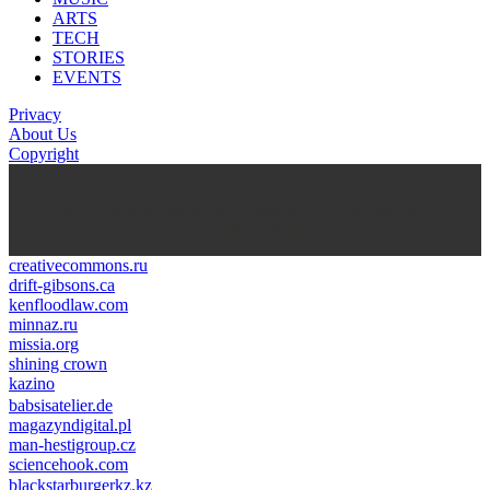
ARTS
TECH
STORIES
EVENTS
Privacy
About Us
Copyright
kasyno na prawdziwe pieniądze
https://thenationonlineng.net/gambling/gr/online-kazino-me-
pragmatika-xrimata/
creativecommons.ru
drift-gibsons.ca
kenfloodlaw.com
minnaz.ru
missia.org
shining crown
kazino
casino lemon
pinco giriş
babsisatelier.de
magazyndigital.pl
man-hestigroup.cz
sciencehook.com
олимп казино
blackstarburgerkz.kz