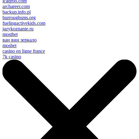
icaqroo.com
archareer.com
backup.info.pl
burroughsms.org
fuelingactivekids.com
jazykoznanie.ru
mostbet
ван вин зеркало
mosbet
casino en ligne france
7k casino