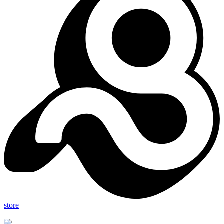
store