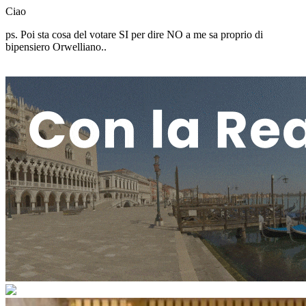
Ciao
ps. Poi sta cosa del votare SI per dire NO a me sa proprio di
bipensiero Orwelliano..