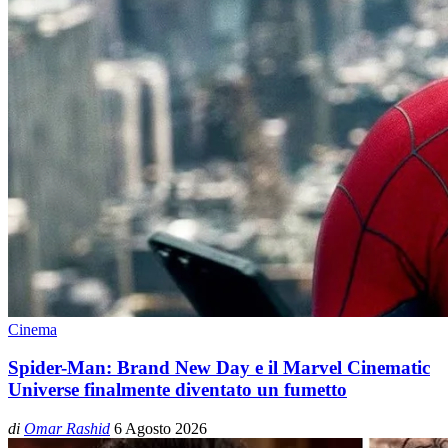
Cinema
Spider-Man: Brand New Day e il Marvel Cinematic
Universe finalmente diventato un fumetto
di
Omar Rashid
6 Agosto 2026