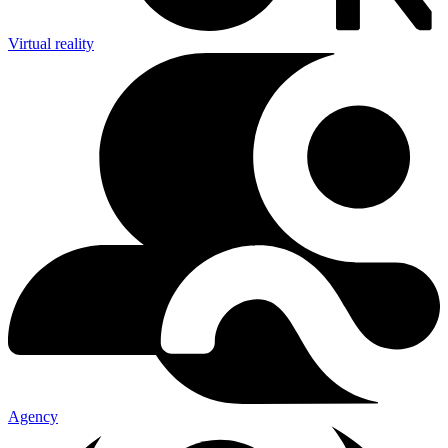
Virtual reality
Agency