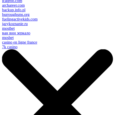
icaqroo.com
archareer.com
backup.info.pl
burroughsms.org
fuelingactivekids.com
jazykoznanie.ru
mostbet
ван вин зеркало
mosbet
casino en ligne france
7k casino