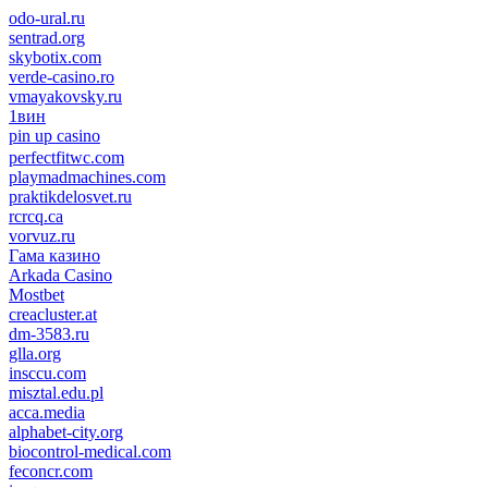
odo-ural.ru
sentrad.org
skybotix.com
verde-casino.ro
vmayakovsky.ru
1вин
pin up casino
пин ап
1win
perfectfitwc.com
playmadmachines.com
praktikdelosvet.ru
rcrcq.ca
vorvuz.ru
Гама казино
Arkada Casino
Mostbet
creacluster.at
dm-3583.ru
glla.org
insccu.com
misztal.edu.pl
acca.media
alphabet-city.org
biocontrol-medical.com
feconcr.com