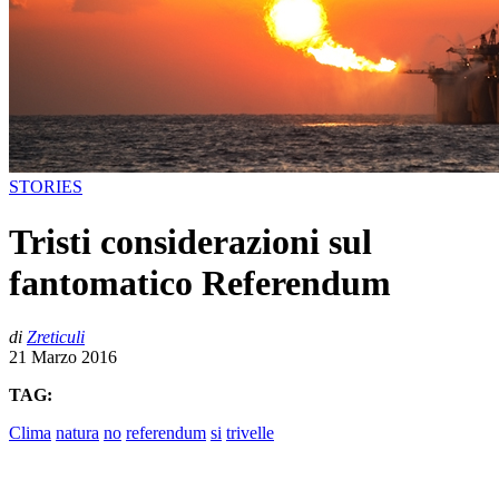
STORIES
Tristi considerazioni sul
fantomatico Referendum
di
Zreticuli
21 Marzo 2016
TAG:
Clima
natura
no
referendum
si
trivelle