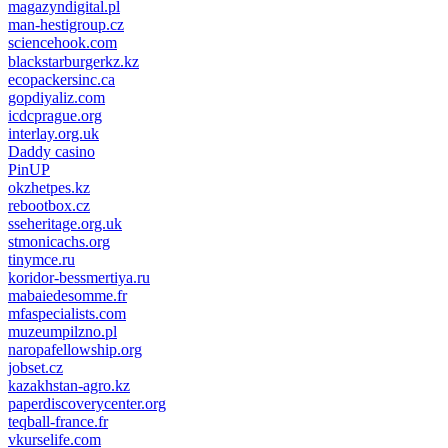
magazyndigital.pl
man-hestigroup.cz
sciencehook.com
олимп казино
blackstarburgerkz.kz
ecopackersinc.ca
gopdiyaliz.com
icdcprague.org
interlay.org.uk
Daddy casino
PinUP
okzhetpes.kz
rebootbox.cz
sseheritage.org.uk
stmonicachs.org
tinymce.ru
koridor-bessmertiya.ru
mabaiedesomme.fr
mfaspecialists.com
muzeumpilzno.pl
naropafellowship.org
jobset.cz
kazakhstan-agro.kz
paperdiscoverycenter.org
teqball-france.fr
vkurselife.com