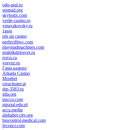
odo-ural.ru
sentrad.org
skybotix.com
verde-casino.ro
vmayakovsky.ru
1вин
pin up casino
пин ап
1win
perfectfitwc.com
playmadmachines.com
praktikdelosvet.ru
rcrcq.ca
vorvuz.ru
Гама казино
Arkada Casino
Mostbet
creacluster.at
dm-3583.ru
glla.org
insccu.com
misztal.edu.pl
acca.media
alphabet-city.org
biocontrol-medical.com
feconcr.com