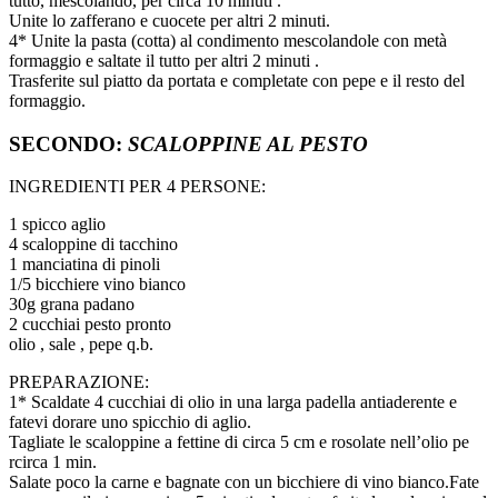
tutto, mescolando, per circa 10 minuti .
Unite lo zafferano e cuocete per altri 2 minuti.
4* Unite la pasta (cotta) al condimento mescolandole con metà
formaggio e saltate il tutto per altri 2 minuti .
Trasferite sul piatto da portata e completate con pepe e il resto del
formaggio.
SECONDO:
SCALOPPINE AL PESTO
INGREDIENTI PER 4 PERSONE:
1 spicco aglio
4 scaloppine di tacchino
1 manciatina di pinoli
1/5 bicchiere vino bianco
30g grana padano
2 cucchiai pesto pronto
olio , sale , pepe q.b.
PREPARAZIONE:
1* Scaldate 4 cucchiai di olio in una larga padella antiaderente e
fatevi dorare uno spicchio di aglio.
Tagliate le scaloppine a fettine di circa 5 cm e rosolate nell’olio pe
rcirca 1 min.
Salate poco la carne e bagnate con un bicchiere di vino bianco.Fate