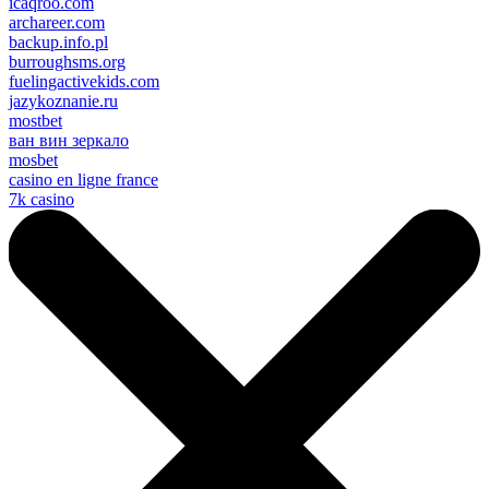
icaqroo.com
archareer.com
backup.info.pl
burroughsms.org
fuelingactivekids.com
jazykoznanie.ru
mostbet
ван вин зеркало
mosbet
casino en ligne france
7k casino