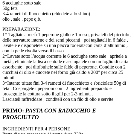
6 acciughe sotto sale
50g feta
3-4 rametti di finocchietto (chiedete allo shino)
olio , sale , pepe q.b.
PREPARAZIONE:
1* Tagliate a metà 1 peperone giallo e 1 rosso, privateli del picciolo ,
delle nervature interne e dei semi piccanti , poi tagliateli in 6 falde ,
lavatele e disponetele su una placca foderatacon carta d’alluminio ,
con la pelle rivolta verso il basso.
2*Lavate sotto l’acqua corrente le 6 acciughe sotto sale , apritele a
metà , eliminate la lisca centrale e asciugatele con un foglio di carta
assorbente , poi ditribuitele sulle falde di peperone. Condite con 2
cucchiai di olio e cuocete nel forno già caldo a 200° per circa 25
minuti.
3*Intanto tritate fini 3-4 rametti di finocchietto e sbriciolate 50g di
feta . Cospargete i peperoni con i 2 ingredienti preparato e
proseguite la cottura sotto il grill per 2-3 minuti .
Lasciateli raffreddare , conditeli con un filo di olio e servite.
PRIMO:
PASTA CON RADICCHIO E
PROSCIUTTO
INGREDIENTI PER 4 PERSONE