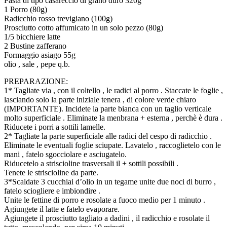
Pasta di tipo casareccio di grano duro 320g
1 Porro (80g)
Radicchio rosso trevigiano (100g)
Prosciutto cotto affumicato in un solo pezzo (80g)
1/5 bicchiere latte
2 Bustine zafferano
Formaggio asiago 55g
olio , sale , pepe q.b.
PREPARAZIONE:
1* Tagliate via , con il coltello , le radici al porro . Staccate le foglie ,
lasciando solo la parte iniziale tenera , di colore verde chiaro
(IMPORTANTE). Incidete la parte bianca con un taglio verticale
molto superficiale . Eliminate la menbrana + esterna , perchè è dura .
Riducete i porri a sottili lamelle.
2* Tagliate la parte superficiale alle radici del cespo di radicchio .
Eliminate le eventuali foglie sciupate. Lavatelo , raccoglietelo con le
mani , fatelo sgocciolare e asciugatelo.
Riducetelo a striscioline trasversali il + sottili possibili .
Tenete le striscioline da parte.
3*Scaldate 3 cucchiai d’olio in un tegame unite due noci di burro ,
fatelo sciogliere e imbiondire .
Unite le fettine di porro e rosolate a fuoco medio per 1 minuto .
Agiungete il latte e fatelo evaporare.
Agiungete il prosciutto tagliato a dadini , il radicchio e rosolate il