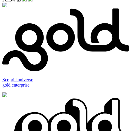
Scopri l'universo
gold enterprise