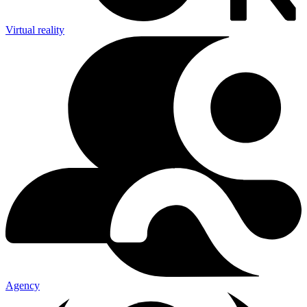
Virtual reality
Agency