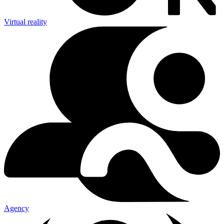
Virtual reality
Agency