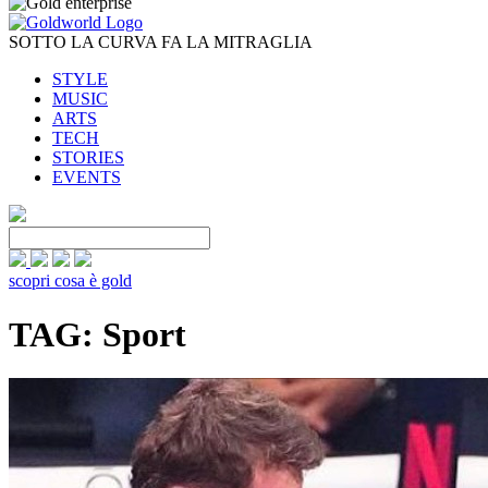
SOTTO LA CURVA FA LA MITRAGLIA
STYLE
MUSIC
ARTS
TECH
STORIES
EVENTS
scopri cosa è gold
TAG: Sport