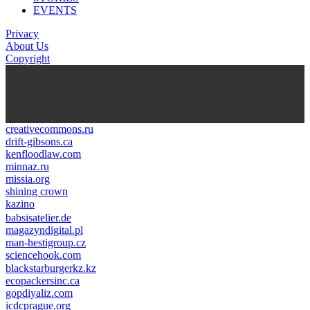
EVENTS
Privacy
About Us
Copyright
kasyno na prawdziwe pieniądze
https://thenationonlineng.net/gambling/gr/online-kazino-me-
pragmatika-xrimata/
creativecommons.ru
drift-gibsons.ca
kenfloodlaw.com
minnaz.ru
missia.org
shining crown
kazino
casino lemon
pinco giriş
babsisatelier.de
magazyndigital.pl
man-hestigroup.cz
sciencehook.com
олимп казино
blackstarburgerkz.kz
ecopackersinc.ca
gopdiyaliz.com
icdcprague.org