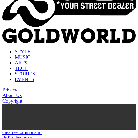
STYLE
MUSIC
ARTS
TECH
STORIES
EVENTS
Privacy
About Us
Copyright
kasyno na prawdziwe pieniądze
https://thenationonlineng.net/gambling/gr/online-kazino-me-
pragmatika-xrimata/
creativecommons.ru
drift-gibsons.ca