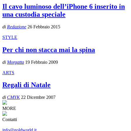
Il cavo luminoso dell’iPhone 6 inserito in
una custodia speciale
di
Redazione
26 Febbraio 2015
STYLE
Per chi non stacca mai la spina
di
Morgatta
19 Febbraio 2009
ARTS
Regali di Natale
di
CMYK
22 Dicembre 2007
MORE
Contatti
info@goldworld.it