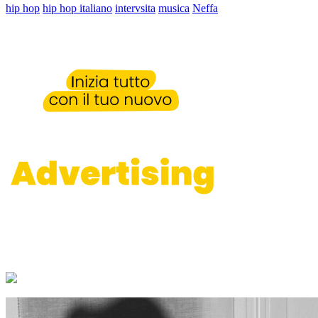
hip hop
hip hop italiano
intervsita
musica
Neffa