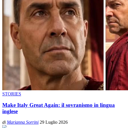
STORIES
Make Italy Great Again: il sovranismo in lingua
inglese
di
Marianna Sorrini
29 Luglio 2026