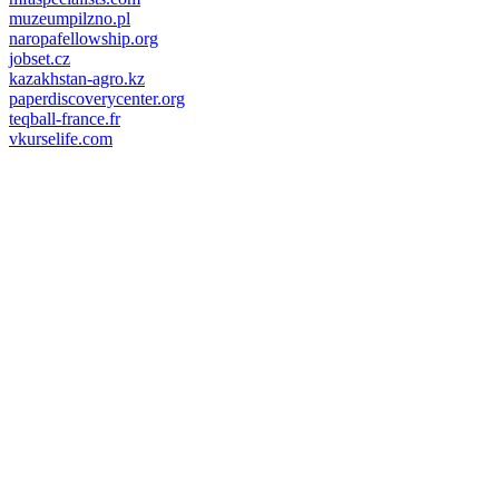
muzeumpilzno.pl
naropafellowship.org
jobset.cz
kazakhstan-agro.kz
paperdiscoverycenter.org
teqball-france.fr
vkurselife.com