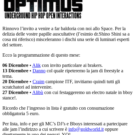
Rinnovo l’invito a venire a far baldoria con noi allo Space. Per la
delizia delle vostre papille auscultative (l’esimio dr.Shino Shini sa a
cosa mi riferisco) misceleranno i dischi una serie di luminari esperti
del settore.
Ecco la programmazione di questo mese:
06 Dicembre
•
Alik
con invito particolare ai brakers.
13 Dicembre
•
Danno
col quale ripeteremo la jam di freestyle a
tema.
20 Dicembre
•
Craim
campione ITF, invitiamo quindi tutti gli
scratchatori ad intervenire.
27 Dicembre
•
Alibù
con cui festaggeremo un electro natale in bboy
stance!.
Ricordo che l’ingresso in lista è gratuito con consumazione
obbligatoria 5 euro.
Per lista, info e per gli MC’s DJ’s e Bboys interessati a partecipare
alle jam l’indirizzo a cui scrivere è
info@goldworld.it
oppure
direttamente in uno dei negozi. YO!