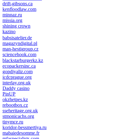
drift-gibsons.ca
kenfloodlaw.com
minnaz.ru
missia.org
shining crown
kazino
casino lemon
pinco giriş
babsisatelier.de
magazyndigital.pl
man-hestigroup.cz
sciencehook.com
олимп казино
blackstarburgerkz.kz
ecopackersinc.ca
gopdiyaliz.com
icdcprague.org
interlay.org.uk
Daddy casino
PinUP
okzhetpes.kz
rebootbox.cz
sseheritage.org.uk
stmonicachs.org
tinymce.ru
koridor-bessmertiya.ru
mabaiedesomme.fr
mfaspecialists.com