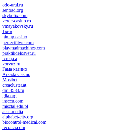
odo-ural.ru
sentrad.org
skybotix.com
verde-casino.ro
vmayakovsky.ru
1вин
pin up casino
пин ап
1win
perfectfitwc.com
playmadmachines.com
praktikdelosvet.ru
rcrcq.ca
vorvuz.ru
Гама казино
Arkada Casino
Mostbet
creacluster.at
dm-3583.ru
glla.org
insccu.com
misztal.edu.pl
acca.media
alphabet-city.org
biocontrol-medical.com
feconcr.com