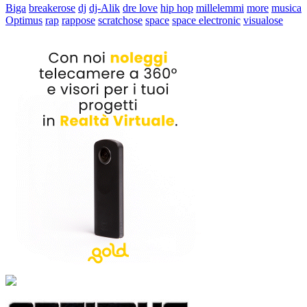
Biga
breakerose
dj
dj-Alik
dre love
hip hop
millelemmi
more
musica
Optimus
rap
rappose
scratchose
space
space electronic
visualose