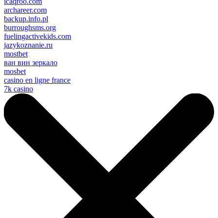
icaqroo.com
archareer.com
backup.info.pl
burroughsms.org
fuelingactivekids.com
jazykoznanie.ru
mostbet
ван вин зеркало
mosbet
casino en ligne france
7k casino