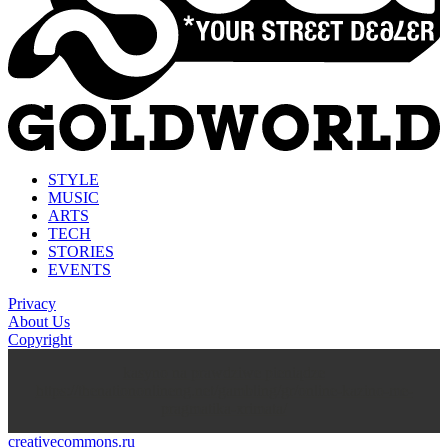
STYLE
MUSIC
ARTS
TECH
STORIES
EVENTS
Privacy
About Us
Copyright
kasyno na prawdziwe pieniądze
https://thenationonlineng.net/gambling/gr/online-kazino-me-
pragmatika-xrimata/
creativecommons.ru