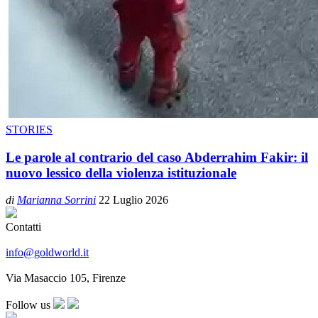
STORIES
Le parole al contrario del caso Abderrahim Fakir: il
nuovo lessico della violenza istituzionale
di
Marianna Sorrini
22 Luglio 2026
Contatti
info@goldworld.it
Via Masaccio 105, Firenze
Follow us