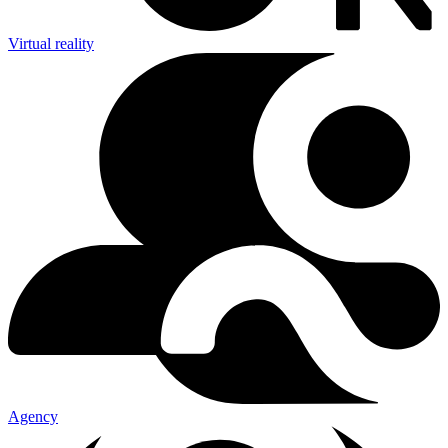
Virtual reality
Agency