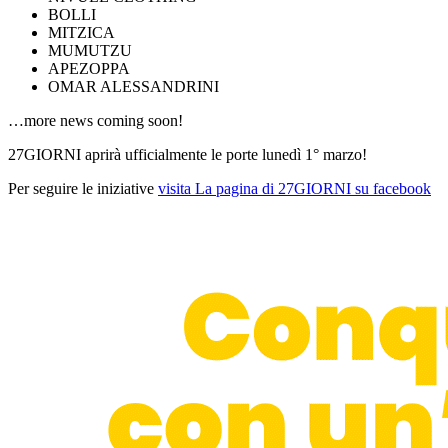
BOLLI
MITZICA
MUMUTZU
APEZOPPA
OMAR ALESSANDRINI
…more news coming soon!
27GIORNI aprirà ufficialmente le porte lunedì 1° marzo!
Per seguire le iniziative
visita La pagina di 27GIORNI su facebook