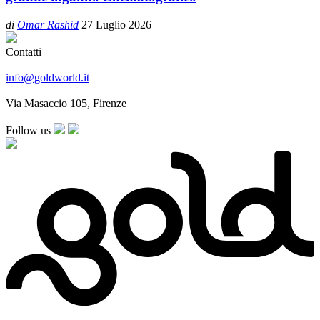
di
Omar Rashid
27 Luglio 2026
Contatti
info@goldworld.it
Via Masaccio 105, Firenze
Follow us