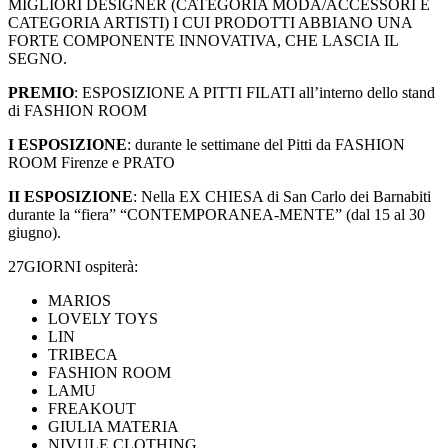
MIGLIORI DESIGNER (CATEGORIA MODA/ACCESSORI E
CATEGORIA ARTISTI) I CUI PRODOTTI ABBIANO UNA
FORTE COMPONENTE INNOVATIVA, CHE LASCIA IL
SEGNO.
PREMIO
: ESPOSIZIONE A PITTI FILATI all’interno dello stand
di FASHION ROOM
I ESPOSIZIONE
: durante le settimane del Pitti da FASHION
ROOM Firenze e PRATO
II ESPOSIZIONE
: Nella EX CHIESA di San Carlo dei Barnabiti
durante la “fiera” “CONTEMPORANEA-MENTE” (dal 15 al 30
giugno).
27GIORNI ospiterà:
MARIOS
LOVELY TOYS
LIN
TRIBECA
FASHION ROOM
LAMU
FREAKOUT
GIULIA MATERIA
NIVULE CLOTHING