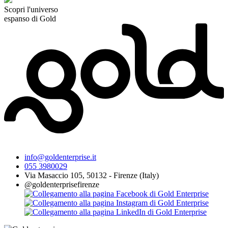
Scopri l'universo
espanso di Gold
info@goldenterprise.it
055 3980029
Via Masaccio 105, 50132 - Firenze (Italy)
@goldenterprisefirenze