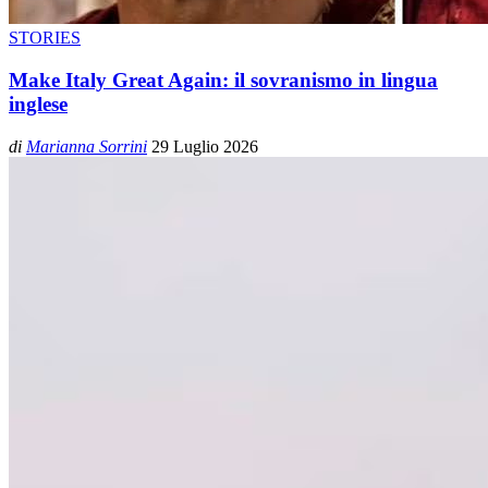
STORIES
Make Italy Great Again: il sovranismo in lingua
inglese
di
Marianna Sorrini
29 Luglio 2026