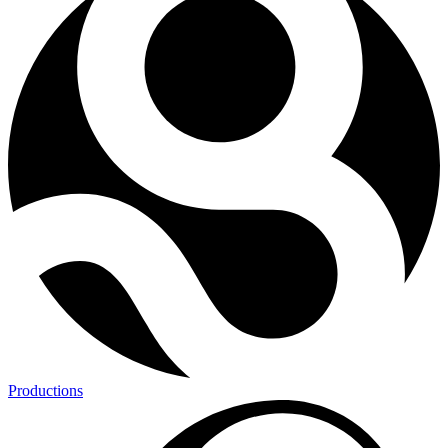
Productions