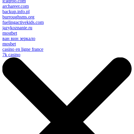
icaqroo.com
archareer.com
backup.info.pl
burroughsms.org
fuelingactivekids.com
jazykoznanie.ru
mostbet
ван вин зеркало
mosbet
casino en ligne france
7k casino