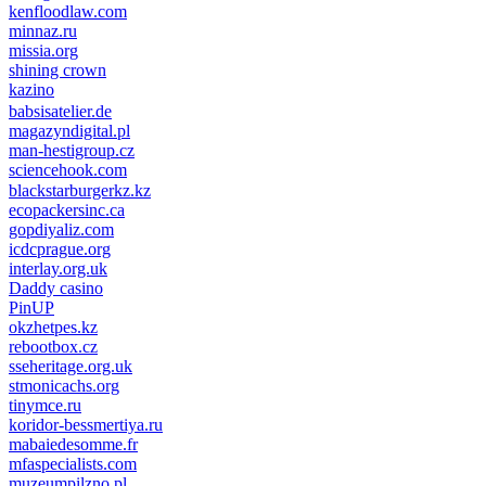
kenfloodlaw.com
minnaz.ru
missia.org
shining crown
kazino
casino lemon
pinco giriş
babsisatelier.de
magazyndigital.pl
man-hestigroup.cz
sciencehook.com
олимп казино
blackstarburgerkz.kz
ecopackersinc.ca
gopdiyaliz.com
icdcprague.org
interlay.org.uk
Daddy casino
PinUP
okzhetpes.kz
rebootbox.cz
sseheritage.org.uk
stmonicachs.org
tinymce.ru
koridor-bessmertiya.ru
mabaiedesomme.fr
mfaspecialists.com
muzeumpilzno.pl