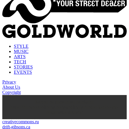
STYLE
MUSIC
ARTS
TECH
STORIES
EVENTS
Privacy
About Us
Copyright
kasyno na prawdziwe pieniądze
https://thenationonlineng.net/gambling/gr/online-kazino-me-
pragmatika-xrimata/
creativecommons.ru
drift-gibsons.ca