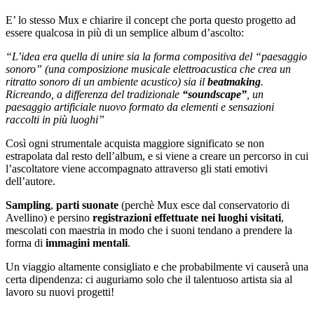
E’ lo stesso Mux e chiarire il concept che porta questo progetto ad
essere qualcosa in più di un semplice album d’ascolto:
“L’idea era quella di unire sia la forma compositiva del “paesaggio
sonoro” (una composizione musicale elettroacustica che crea un
ritratto sonoro di un ambiente acustico) sia il
beatmaking
.
Ricreando, a differenza del tradizionale
“soundscape”
, un
paesaggio artificiale nuovo formato da elementi e sensazioni
raccolti in più luoghi”
Così ogni strumentale acquista maggiore significato se non
estrapolata dal resto dell’album, e si viene a creare un percorso in cui
l’ascoltatore viene accompagnato attraverso gli stati emotivi
dell’autore.
Sampling
,
parti suonate
(perchè Mux esce dal conservatorio di
Avellino) e persino
registrazioni effettuate nei luoghi visitati
,
mescolati con maestria in modo che i suoni tendano a prendere la
forma di
immagini mentali
.
Un viaggio altamente consigliato e che probabilmente vi causerà una
certa dipendenza: ci auguriamo solo che il talentuoso artista sia al
lavoro su nuovi progetti!