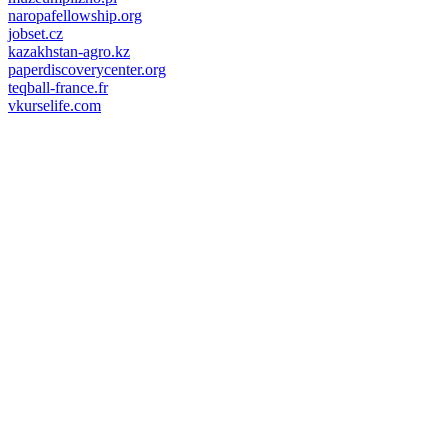
naropafellowship.org
jobset.cz
kazakhstan-agro.kz
paperdiscoverycenter.org
teqball-france.fr
vkurselife.com