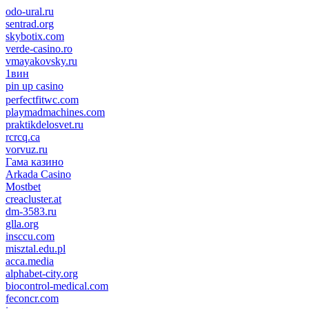
odo-ural.ru
sentrad.org
skybotix.com
verde-casino.ro
vmayakovsky.ru
1вин
pin up casino
пин ап
1win
perfectfitwc.com
playmadmachines.com
praktikdelosvet.ru
rcrcq.ca
vorvuz.ru
Гама казино
Arkada Casino
Mostbet
creacluster.at
dm-3583.ru
glla.org
insccu.com
misztal.edu.pl
acca.media
alphabet-city.org
biocontrol-medical.com
feconcr.com