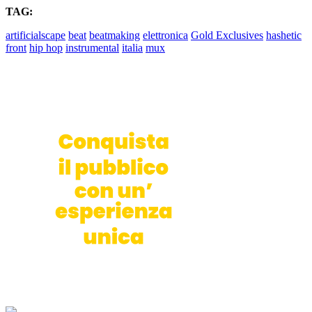
TAG:
artificialscape
beat
beatmaking
elettronica
Gold Exclusives
hashetic
front
hip hop
instrumental
italia
mux