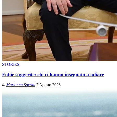
STORIES
Fobie suggerite: chi ci hanno insegnato a odiare
di
Marianna Sorrini
7 Agosto 2026