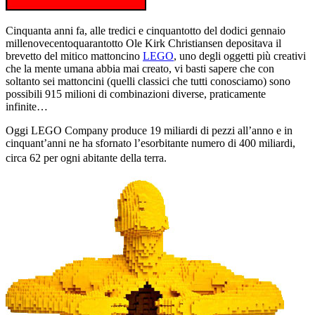
Cinquanta anni fa, alle tredici e cinquantotto del dodici gennaio
millenovecentoquarantotto Ole Kirk Christiansen depositava il
brevetto del mitico mattoncino
LEGO
, uno degli oggetti più creativi
che la mente umana abbia mai creato, vi basti sapere che con
soltanto sei mattoncini (quelli classici che tutti conosciamo) sono
possibili 915 milioni di combinazioni diverse, praticamente
infinite…
Oggi LEGO Company produce 19 miliardi di pezzi all’anno e in
cinquant’anni ne ha sfornato l’esorbitante numero di 400 miliardi,
circa 62 per ogni abitante della terra.