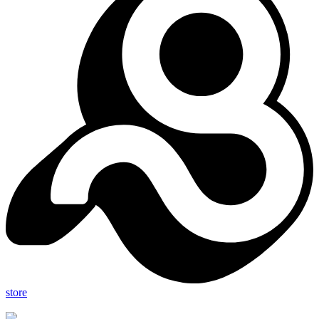
store