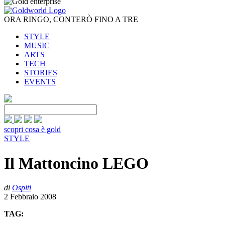
ORA RINGO, CONTERÒ FINO A TRE
STYLE
MUSIC
ARTS
TECH
STORIES
EVENTS
scopri cosa è gold
STYLE
Il Mattoncino LEGO
di
Ospiti
2 Febbraio 2008
TAG: