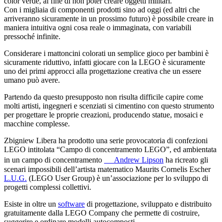
color verde, al fine di non poter creare oggetti militari.
Con i migliaia di componenti prodotti sino ad oggi (ed altri che
arriveranno sicuramente in un prossimo futuro) è possibile creare in
maniera intuitiva ogni cosa reale o immaginata, con variabili
pressoché infinite.
Considerare i mattoncini colorati un semplice gioco per bambini è
sicuramente riduttivo, infatti giocare con la LEGO è sicuramente
uno dei primi approcci alla progettazione creativa che un essere
umano può avere.
Partendo da questo presupposto non risulta difficile capire come
molti artisti, ingegneri e scenziati si cimentino con questo strumento
per progettare le proprie creazioni, producendo statue, mosaici e
macchine complesse.
Zbigniew Libera ha prodotto una serie provocatoria di confezioni
LEGO intitolata “Campo di concentramento LEGO”, ed ambientata
in un campo di concentramento
Andrew Lipson
ha ricreato gli
scenari impossibili dell’artista matematico Maurits Cornelis Escher
L.U.G.
(LEGO User Group) è un’associazione per lo sviluppo di
progetti complessi collettivi.
Esiste in oltre un
software
di progettazione, sviluppato e distribuito
gratuitamente dalla LEGO Company che permette di costruire,
suggerire e ordinare modelli autocomposti.