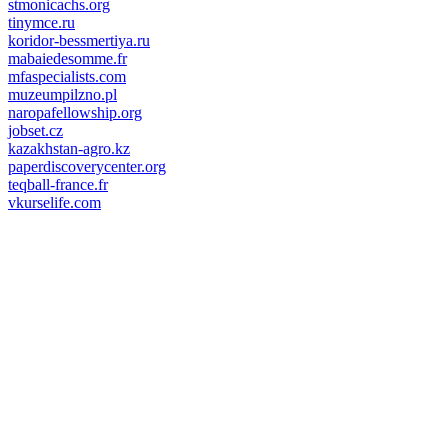
stmonicachs.org
tinymce.ru
koridor-bessmertiya.ru
mabaiedesomme.fr
mfaspecialists.com
muzeumpilzno.pl
naropafellowship.org
jobset.cz
kazakhstan-agro.kz
paperdiscoverycenter.org
teqball-france.fr
vkurselife.com