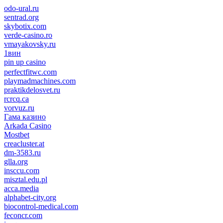
odo-ural.ru
sentrad.org
skybotix.com
verde-casino.ro
vmayakovsky.ru
1вин
pin up casino
пин ап
1win
perfectfitwc.com
playmadmachines.com
praktikdelosvet.ru
rcrcq.ca
vorvuz.ru
Гама казино
Arkada Casino
Mostbet
creacluster.at
dm-3583.ru
glla.org
insccu.com
misztal.edu.pl
acca.media
alphabet-city.org
biocontrol-medical.com
feconcr.com