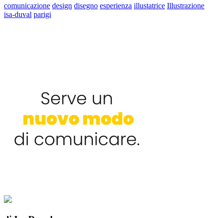
comunicazione
design
disegno
esperienza
illustatrice
Illustrazione
isa-duval
parigi