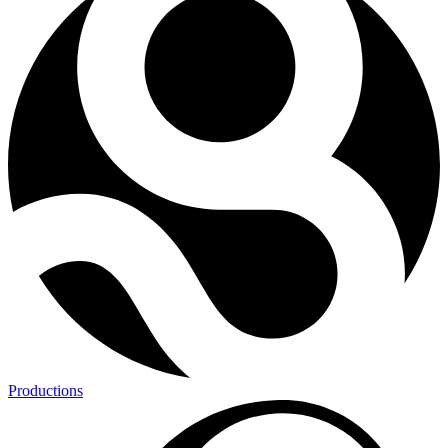
Productions