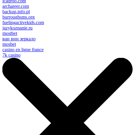
icaqroo.com
archareer.com
backup.info.pl
burroughsms.org
fuelingactivekids.com
jazykoznanie.ru
mostbet
ван вин зеркало
mosbet
casino en ligne france
7k casino