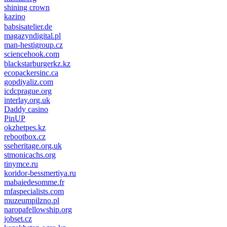
shining crown
kazino
casino lemon
pinco giriş
babsisatelier.de
magazyndigital.pl
man-hestigroup.cz
sciencehook.com
олимп казино
blackstarburgerkz.kz
ecopackersinc.ca
gopdiyaliz.com
icdcprague.org
interlay.org.uk
Daddy casino
PinUP
okzhetpes.kz
rebootbox.cz
sseheritage.org.uk
stmonicachs.org
tinymce.ru
koridor-bessmertiya.ru
mabaiedesomme.fr
mfaspecialists.com
muzeumpilzno.pl
naropafellowship.org
jobset.cz