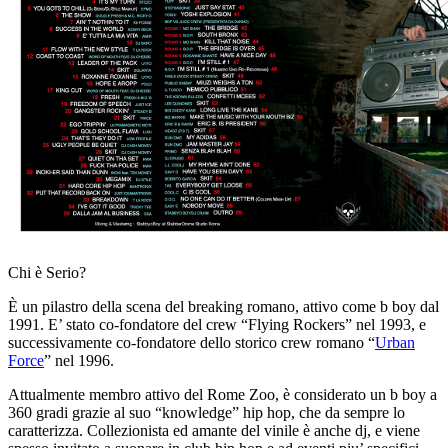
Chi è Serio?
È un pilastro della scena del breaking romano, attivo come b boy dal
1991. E’ stato co-fondatore del crew “Flying Rockers” nel 1993, e
successivamente co-fondatore dello storico crew romano “
Urban
Force
” nel 1996.
Attualmente membro attivo del Rome Zoo, è considerato un b boy a
360 gradi grazie al suo “knowledge” hip hop, che da sempre lo
caratterizza. Collezionista ed amante del vinile è anche dj, e viene