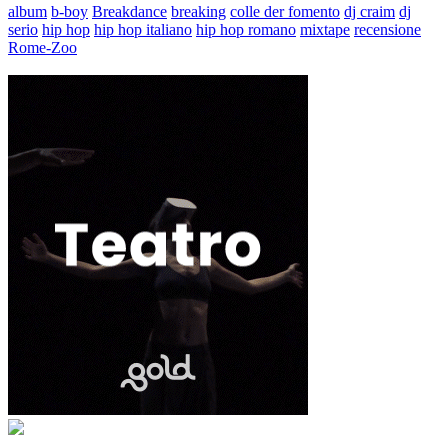
album
b-boy
Breakdance
breaking
colle der fomento
dj craim
dj
serio
hip hop
hip hop italiano
hip hop romano
mixtape
recensione
Rome-Zoo