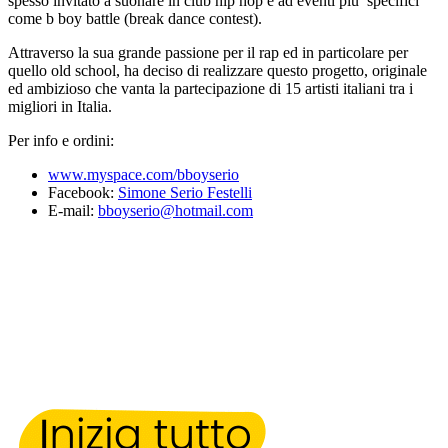
spesso invitato a suonare in club hip hop e ad eventi piu’ specifici
come b boy battle (break dance contest).
Attraverso la sua grande passione per il rap ed in particolare per
quello old school, ha deciso di realizzare questo progetto, originale
ed ambizioso che vanta la partecipazione di 15 artisti italiani tra i
migliori in Italia.
Per info e ordini:
www.myspace.com/bboyserio
Facebook:
Simone Serio Festelli
E-mail:
bboyserio@hotmail.com