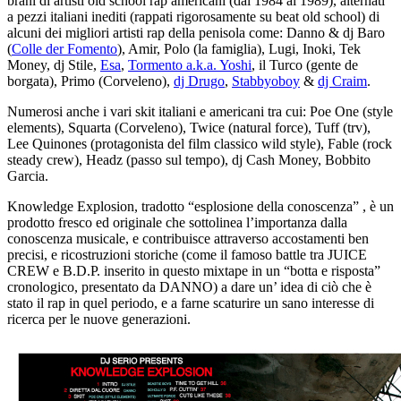
brani di artisti old school rap americani (dal 1984 al 1989), alternati
a pezzi italiani inediti (rappati rigorosamente su beat old school) di
alcuni dei migliori artisti rap della penisola come: Danno & dj Baro
(
Colle der Fomento
), Amir, Polo (la famiglia), Lugi, Inoki, Tek
Money, dj Stile,
Esa
,
Tormento a.k.a. Yoshi
, il Turco (gente de
borgata), Primo (Corveleno),
dj Drugo
,
Stabbyoboy
&
dj Craim
.
Numerosi anche i vari skit italiani e americani tra cui: Poe One (style
elements), Squarta (Corveleno), Twice (natural force), Tuff (trv),
Lee Quinones (protagonista del film classico wild style), Fable (rock
steady crew), Headz (passo sul tempo), dj Cash Money, Bobbito
Garcia.
Knowledge Explosion, tradotto “esplosione della conoscenza” , è un
prodotto fresco ed originale che sottolinea l’importanza dalla
conoscenza musicale, e contribuisce attraverso accostamenti ben
precisi, e ricostruzioni storiche (come il famoso battle tra JUICE
CREW e B.D.P. inserito in questo mixtape in un “botta e risposta”
cronologico, presentato da DANNO) a dare un’ idea di ciò che è
stato il rap in quel periodo, e a farne scaturire un sano interesse di
ricerca per le nuove generazioni.