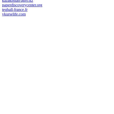
kazakhstan-agro.kz
paperdiscoverycenter.org
teqball-france.fr
vkurselife.com