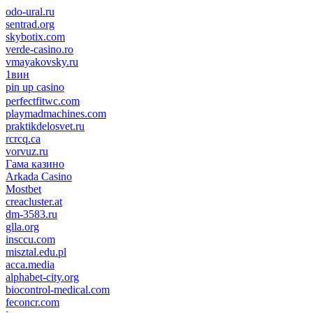
odo-ural.ru
sentrad.org
skybotix.com
verde-casino.ro
vmayakovsky.ru
1вин
pin up casino
пин ап
1win
perfectfitwc.com
playmadmachines.com
praktikdelosvet.ru
rcrcq.ca
vorvuz.ru
Гама казино
Arkada Casino
Mostbet
creacluster.at
dm-3583.ru
glla.org
insccu.com
misztal.edu.pl
acca.media
alphabet-city.org
biocontrol-medical.com
feconcr.com