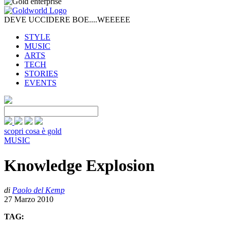
DEVE UCCIDERE BOE....WEEEEE
STYLE
MUSIC
ARTS
TECH
STORIES
EVENTS
scopri cosa è gold
MUSIC
Knowledge Explosion
di
Paolo del Kemp
27 Marzo 2010
TAG: