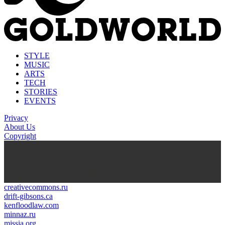
STYLE
MUSIC
ARTS
TECH
STORIES
EVENTS
Privacy
About Us
Copyright
kasyno na prawdziwe pieniądze
https://thenationonlineng.net/gambling/gr/online-kazino-me-
pragmatika-xrimata/
creativecommons.ru
drift-gibsons.ca
kenfloodlaw.com
minnaz.ru
missia.org