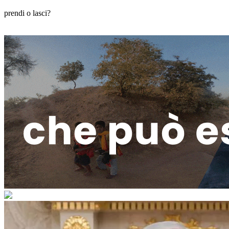
prendi o lasci?