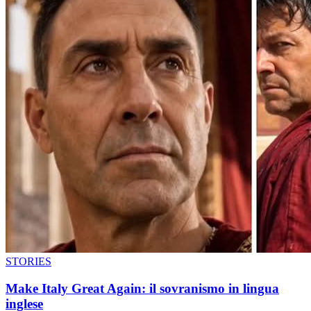
STORIES
Make Italy Great Again: il sovranismo in lingua
inglese