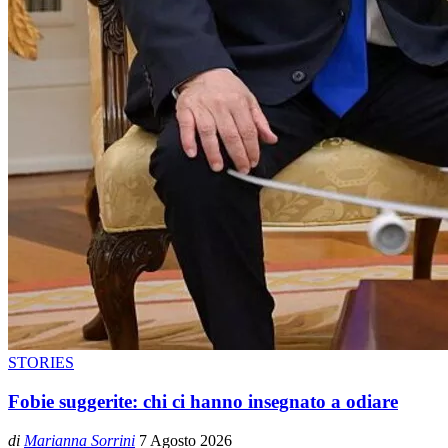
STORIES
Fobie suggerite: chi ci hanno insegnato a odiare
di
Marianna Sorrini
7 Agosto 2026