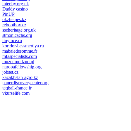
interlay.org.uk
Daddy casino
PinUP
okzhetpes.kz
rebootbox.cz
sseheritage.org.uk
stmonicachs.org
tinymce.ru
koridor-bessmertiya.ru
mabaiedesomme.fr
mfaspecialists.com
muzeumpilzno.pl
naropafellowship.org
jobset.cz
kazakhstan-agro.kz
paperdiscoverycenter.org
teqball-france.fr
vkurselife.com