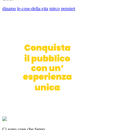
dinamo
le-cose-della-vita
mirco
pensieri
Ci sono cose che fanno