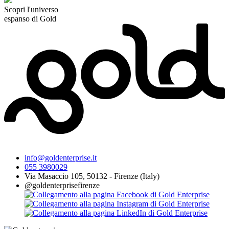
Scopri l'universo
espanso di Gold
info@goldenterprise.it
055 3980029
Via Masaccio 105, 50132 - Firenze (Italy)
@goldenterprisefirenze