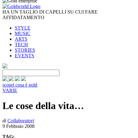
HA UN TAGLIO DI CAPELLI SU CUI FARE
AFFIDATAMENTO
STYLE
MUSIC
ARTS
TECH
STORIES
EVENTS
scopri cosa è gold
VARIE
Le cose della vita…
di
Collaboratori
9 Febbraio 2008
TAG: