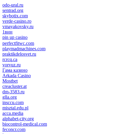
odo-ural.ru
sentrad.org
skybotix.com
verde-casino.ro
vmayakovsky.ru
1вин
pin up casino
пин ап
1win
perfectfitwc.com
playmadmachines.com
praktikdelosvet.ru
rcrcq.ca
vorvuz.ru
Гама казино
Arkada Casino
Mostbet
creacluster.at
dm-3583.ru
glla.org
insccu.com
misztal.edu.pl
acca.media
alphabet-city.org
biocontrol-medical.com
feconcr.com