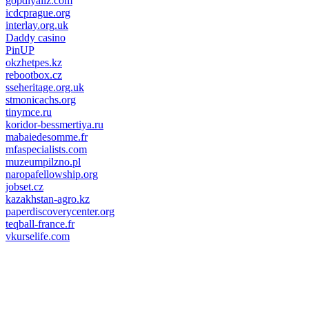
gopdiyaliz.com
icdcprague.org
interlay.org.uk
Daddy casino
PinUP
okzhetpes.kz
rebootbox.cz
sseheritage.org.uk
stmonicachs.org
tinymce.ru
koridor-bessmertiya.ru
mabaiedesomme.fr
mfaspecialists.com
muzeumpilzno.pl
naropafellowship.org
jobset.cz
kazakhstan-agro.kz
paperdiscoverycenter.org
teqball-france.fr
vkurselife.com