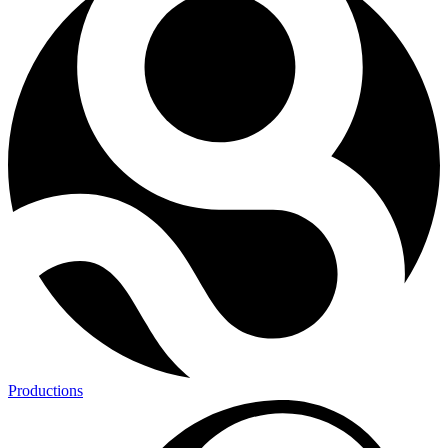
Productions