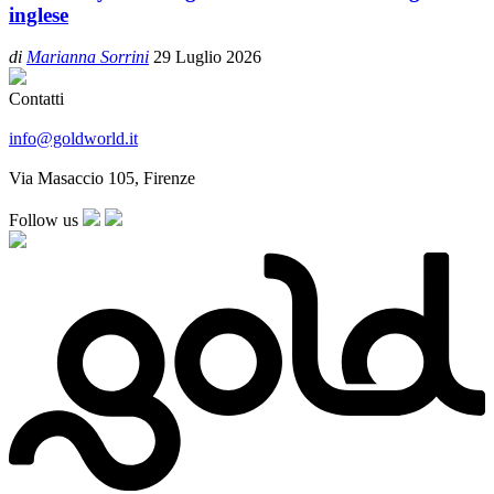
inglese
di
Marianna Sorrini
29 Luglio 2026
Contatti
info@goldworld.it
Via Masaccio 105, Firenze
Follow us