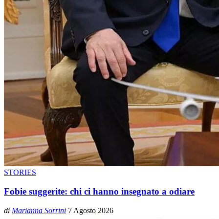
STORIES
Fobie suggerite: chi ci hanno insegnato a odiare
di
Marianna Sorrini
7 Agosto 2026