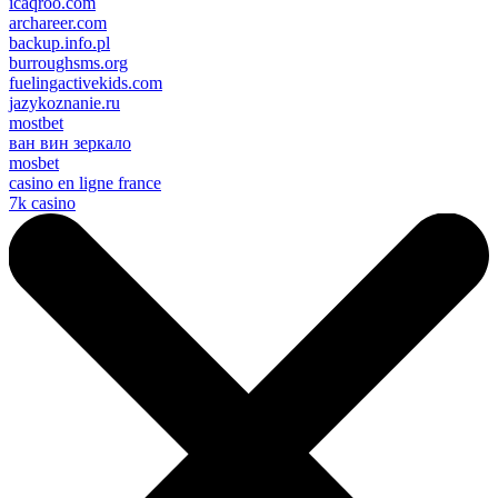
icaqroo.com
archareer.com
backup.info.pl
burroughsms.org
fuelingactivekids.com
jazykoznanie.ru
mostbet
ван вин зеркало
mosbet
casino en ligne france
7k casino