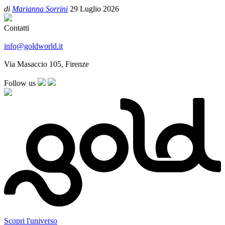
di
Marianna Sorrini
29 Luglio 2026
Contatti
info@goldworld.it
Via Masaccio 105, Firenze
Follow us
Scopri l'universo