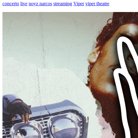
concerto
live
noyz narcos
streaming
Viper
viper theatre