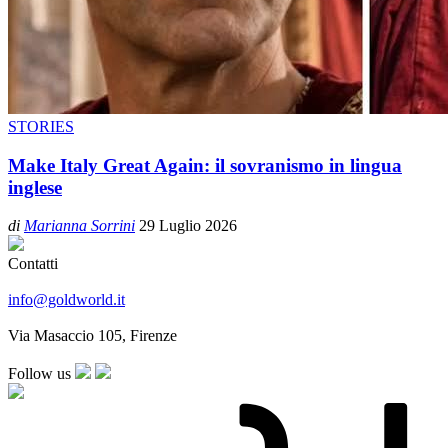
STORIES
Make Italy Great Again: il sovranismo in lingua
inglese
di
Marianna Sorrini
29 Luglio 2026
Contatti
info@goldworld.it
Via Masaccio 105, Firenze
Follow us