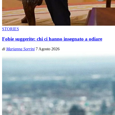
STORIES
Fobie suggerite: chi ci hanno insegnato a odiare
di
Marianna Sorrini
7 Agosto 2026