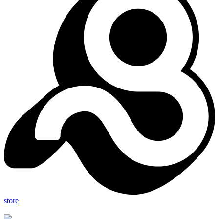
store