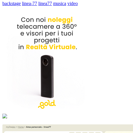
backstage
linea-77
linea77
musica
video