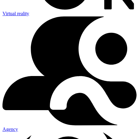
Virtual reality
Agency