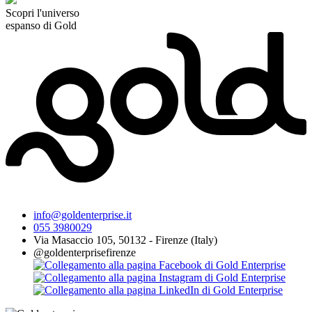
Scopri l'universo
espanso di Gold
info@goldenterprise.it
055 3980029
Via Masaccio 105, 50132 - Firenze (Italy)
@goldenterprisefirenze