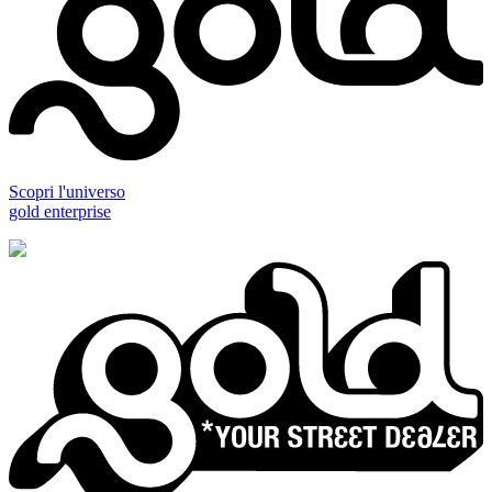
Scopri l'universo
gold enterprise