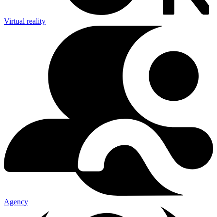
Virtual reality
Agency