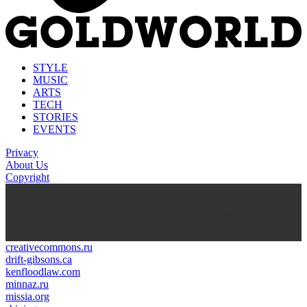
STYLE
MUSIC
ARTS
TECH
STORIES
EVENTS
Privacy
About Us
Copyright
kasyno na prawdziwe pieniądze
https://thenationonlineng.net/gambling/gr/online-kazino-me-
pragmatika-xrimata/
creativecommons.ru
drift-gibsons.ca
kenfloodlaw.com
minnaz.ru
missia.org