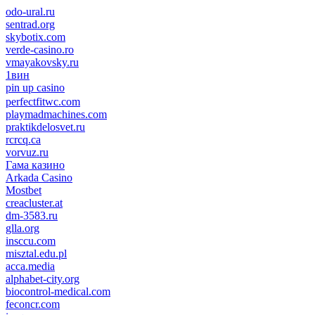
odo-ural.ru
sentrad.org
skybotix.com
verde-casino.ro
vmayakovsky.ru
1вин
pin up casino
пин ап
1win
perfectfitwc.com
playmadmachines.com
praktikdelosvet.ru
rcrcq.ca
vorvuz.ru
Гама казино
Arkada Casino
Mostbet
creacluster.at
dm-3583.ru
glla.org
insccu.com
misztal.edu.pl
acca.media
alphabet-city.org
biocontrol-medical.com
feconcr.com