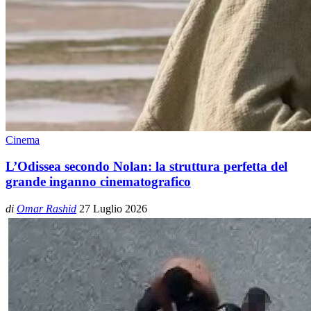
Cinema
L’Odissea secondo Nolan: la struttura perfetta del
grande inganno cinematografico
di
Omar Rashid
27 Luglio 2026