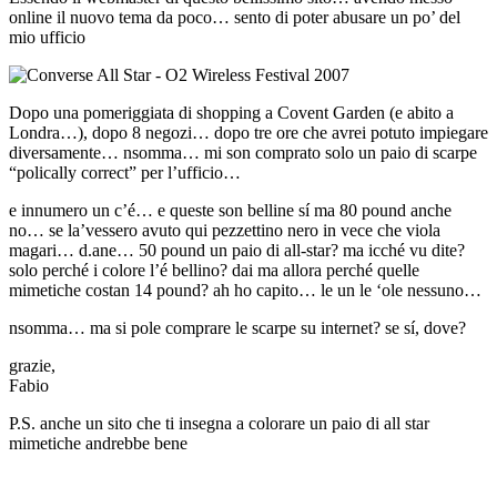
online il nuovo tema da poco… sento di poter abusare un po’ del
mio ufficio
Dopo una pomeriggiata di shopping a Covent Garden (e abito a
Londra…), dopo 8 negozi… dopo tre ore che avrei potuto impiegare
diversamente… nsomma… mi son comprato solo un paio di scarpe
“polically correct” per l’ufficio…
e innumero un c’é… e queste son belline sí ma 80 pound anche
no… se la’vessero avuto qui pezzettino nero in vece che viola
magari… d.ane… 50 pound un paio di all-star? ma icché vu dite?
solo perché i colore l’é bellino? dai ma allora perché quelle
mimetiche costan 14 pound? ah ho capito… le un le ‘ole nessuno…
nsomma… ma si pole comprare le scarpe su internet? se sí, dove?
grazie,
Fabio
P.S. anche un sito che ti insegna a colorare un paio di all star
mimetiche andrebbe bene