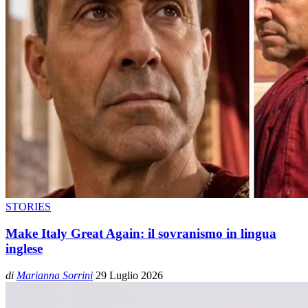
STORIES
Make Italy Great Again: il sovranismo in lingua
inglese
di
Marianna Sorrini
29 Luglio 2026