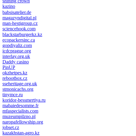
shining crown
kazino
casino lemon
pinco giriş
babsisatelier.de
magazyndigital.pl
man-hestigroup.cz
sciencehook.com
олимп казино
blackstarburgerkz.kz
ecopackersinc.ca
gopdiyaliz.com
icdcprague.org
interlay.org.uk
Daddy casino
PinUP
okzhetpes.kz
rebootbox.cz
sseheritage.org.uk
stmonicachs.org
tinymce.ru
koridor-bessmertiya.ru
mabaiedesomme.fr
mfaspecialists.com
muzeumpilzno.pl
naropafellowship.org
jobset.cz
kazakhstan-agro.kz