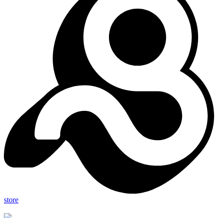
store