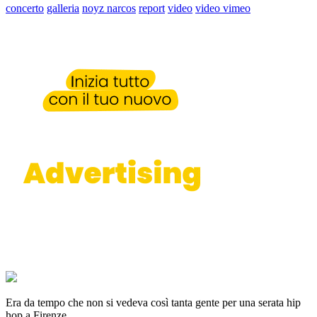
concerto
galleria
noyz narcos
report
video
video vimeo
Era da tempo che non si vedeva così tanta gente per una serata hip
hop a Firenze.