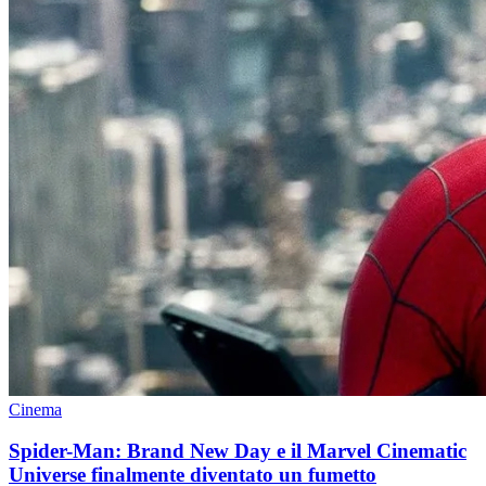
Cinema
Spider-Man: Brand New Day e il Marvel Cinematic
Universe finalmente diventato un fumetto