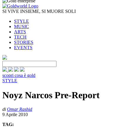
SI VIVE INSIEME, SI MUORE SOLI
STYLE
MUSIC
ARTS
TECH
STORIES
EVENTS
scopri cosa è gold
STYLE
Noyz Narcos Pre-Report
di
Omar Rashid
9 Aprile 2010
TAG: