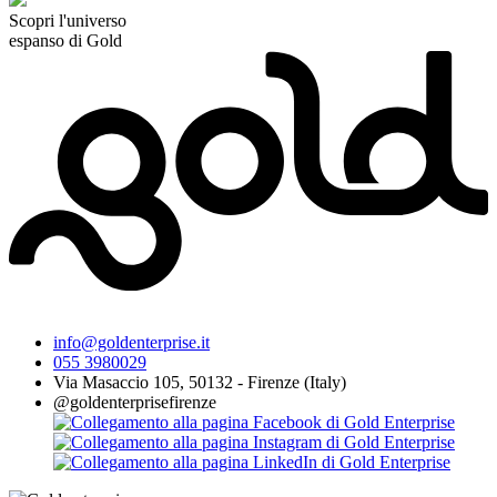
Scopri l'universo
espanso di Gold
info@goldenterprise.it
055 3980029
Via Masaccio 105, 50132 - Firenze (Italy)
@goldenterprisefirenze