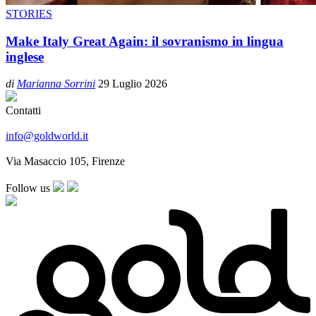
STORIES
Make Italy Great Again: il sovranismo in lingua
inglese
di
Marianna Sorrini
29 Luglio 2026
Contatti
info@goldworld.it
Via Masaccio 105, Firenze
Follow us