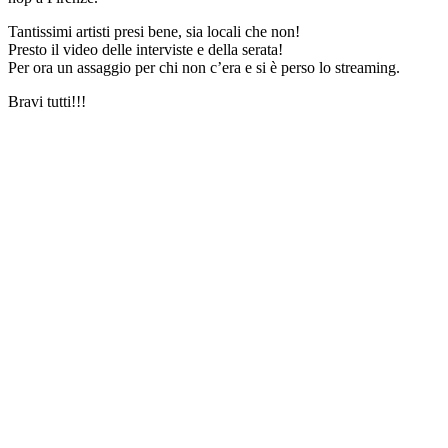
Tantissimi artisti presi bene, sia locali che non!
Presto il video delle interviste e della serata!
Per ora un assaggio per chi non c’era e si è perso lo streaming.
Bravi tutti!!!