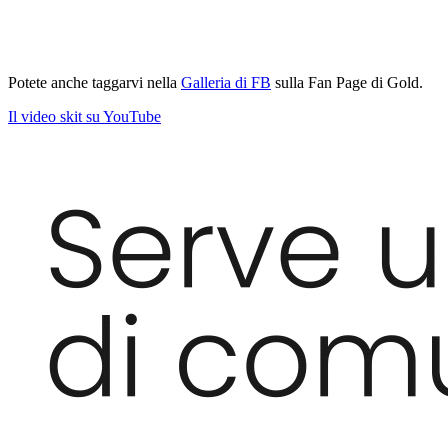
Potete anche taggarvi nella
Galleria di FB
sulla Fan Page di Gold.
Il video skit su YouTube