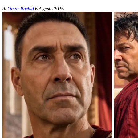
di
Omar Rashid
6 Agosto 2026