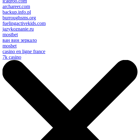
icaqroo.com
archareer.com
backup.info.pl
burroughsms.org
fuelingactivekids.com
jazykoznanie.ru
mostbet
ван вин зеркало
mosbet
casino en ligne france
7k casino