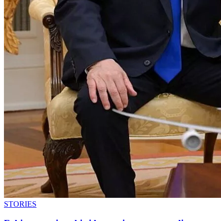
STORIES