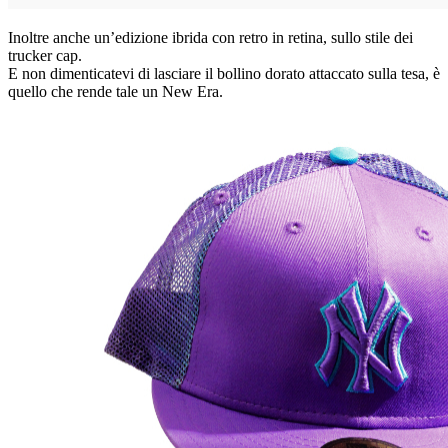
Inoltre anche un’edizione ibrida con retro in retina, sullo stile dei
trucker cap.
E non dimenticatevi di lasciare il bollino dorato attaccato sulla tesa, è
quello che rende tale un New Era.