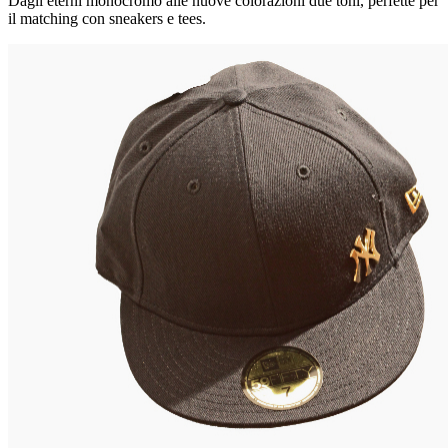
Dagli eterni monocromo alle nuove colorazioni due toni, perfette per
il matching con sneakers e tees.