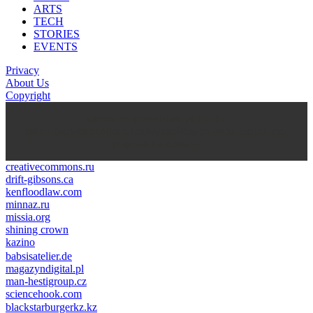
ARTS
TECH
STORIES
EVENTS
Privacy
About Us
Copyright
kasyno na prawdziwe pieniądze
https://thenationonlineng.net/gambling/gr/online-kazino-me-
pragmatika-xrimata/
creativecommons.ru
drift-gibsons.ca
kenfloodlaw.com
minnaz.ru
missia.org
shining crown
kazino
casino lemon
pinco giriş
babsisatelier.de
magazyndigital.pl
man-hestigroup.cz
sciencehook.com
олимп казино
blackstarburgerkz.kz