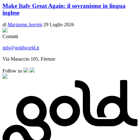
Make Italy Great Again: il sovranismo in lingua
inglese
di
Marianna Sorrini
29 Luglio 2026
Contatti
info@goldworld.it
Via Masaccio 105, Firenze
Follow us