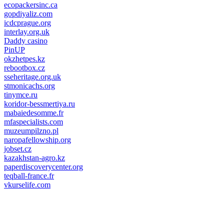
ecopackersinc.ca
gopdiyaliz.com
icdcprague.org
interlay.org.uk
Daddy casino
PinUP
okzhetpes.kz
rebootbox.cz
sseheritage.org.uk
stmonicachs.org
tinymce.ru
koridor-bessmertiya.ru
mabaiedesomme.fr
mfaspecialists.com
muzeumpilzno.pl
naropafellowship.org
jobset.cz
kazakhstan-agro.kz
paperdiscoverycenter.org
teqball-france.fr
vkurselife.com