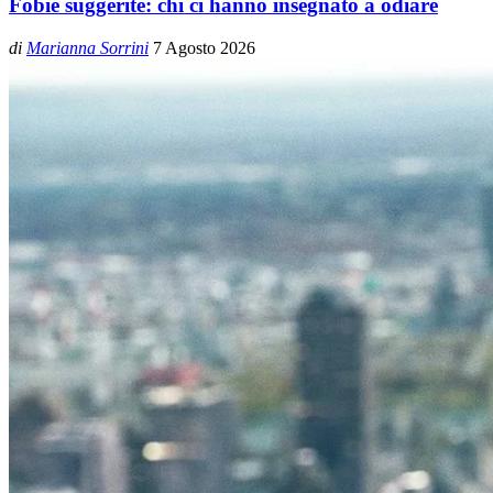
Fobie suggerite: chi ci hanno insegnato a odiare
di
Marianna Sorrini
7 Agosto 2026