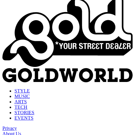
STYLE
MUSIC
ARTS
TECH
STORIES
EVENTS
Privacy
About Us