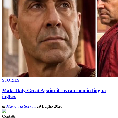
STORIES
Make Italy Great Again: il sovranismo in lingua
inglese
di
Marianna Sorrini
29 Luglio 2026
Contatti