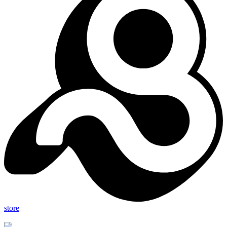
store