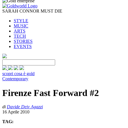
SARAH CONNOR MUST DIE
STYLE
MUSIC
ARTS
TECH
STORIES
EVENTS
scopri cosa è gold
Contemporary
Firenze Fast Forward #2
di
Davide Deiv Agazzi
16 Aprile 2010
TAG: