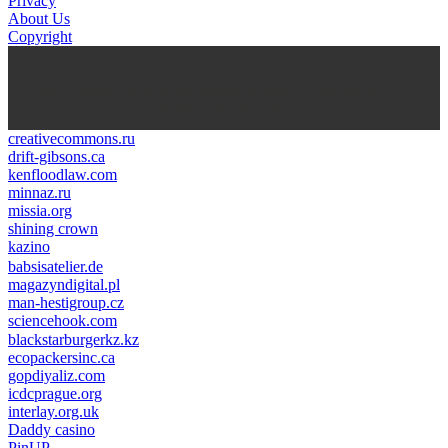
Privacy
About Us
Copyright
kasyno na prawdziwe pieniądze
https://thenationonlineng.net/gambling/gr/online-kazino-me-
pragmatika-xrimata/
creativecommons.ru
drift-gibsons.ca
kenfloodlaw.com
minnaz.ru
missia.org
shining crown
kazino
casino lemon
pinco giriş
babsisatelier.de
magazyndigital.pl
man-hestigroup.cz
sciencehook.com
олимп казино
blackstarburgerkz.kz
ecopackersinc.ca
gopdiyaliz.com
icdcprague.org
interlay.org.uk
Daddy casino
PinUP