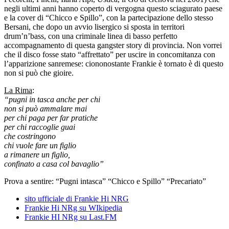
negli ultimi anni hanno coperto di vergogna questo sciagurato paese
e la cover di “Chicco e Spillo”, con la partecipazione dello stesso
Bersani, che dopo un avvio lisergico si sposta in territori
drum’n’bass, con una criminale linea di basso perfetto
accompagnamento di questa gangster story di provincia. Non vorrei
che il disco fosse stato “affrettato” per uscire in concomitanza con
l’apparizione sanremese: ciononostante Frankie è tornato è di questo
non si può che gioire.
La Rima
:
“pugni in tasca anche per chi
non si può ammalare mai
per chi paga per far pratiche
per chi raccoglie guai
che costringono
chi vuole fare un figlio
a rimanere un figlio,
confinato a casa col bavaglio”
Prova a sentire: “Pugni intasca” “Chicco e Spillo” “Precariato”
sito ufficiale di Frankie Hi NRG
Frankie Hi NRg su WIkipedia
Frankie HI NRg su Last.FM