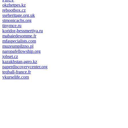
okzhetpes.kz
rebootbox.cz
sseheritage.org.uk
stmonicachs.org
tinymce.ru
koridor-bessmertiya.ru
mabaiedesomme.fr
mfaspecialists.com
muzeumpilzno.pl
naropafellowship.org
jobset.cz
kazakhstan-agro.kz
paperdiscoverycenter.org
teqball-france.fr
vkurselife.com