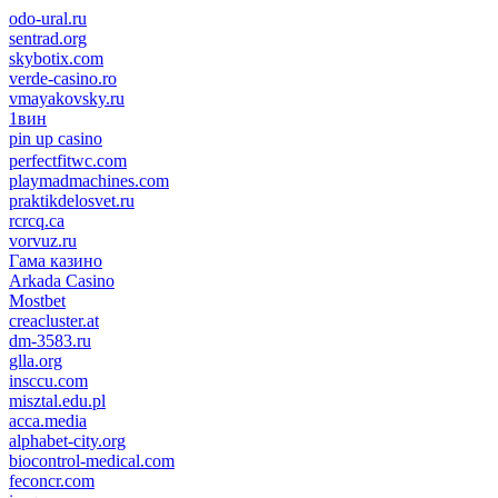
odo-ural.ru
sentrad.org
skybotix.com
verde-casino.ro
vmayakovsky.ru
1вин
pin up casino
пин ап
1win
perfectfitwc.com
playmadmachines.com
praktikdelosvet.ru
rcrcq.ca
vorvuz.ru
Гама казино
Arkada Casino
Mostbet
creacluster.at
dm-3583.ru
glla.org
insccu.com
misztal.edu.pl
acca.media
alphabet-city.org
biocontrol-medical.com
feconcr.com