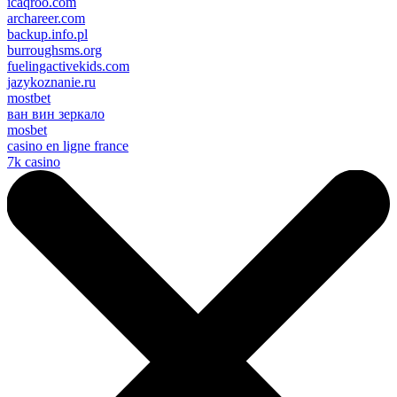
icaqroo.com
archareer.com
backup.info.pl
burroughsms.org
fuelingactivekids.com
jazykoznanie.ru
mostbet
ван вин зеркало
mosbet
casino en ligne france
7k casino