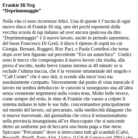
Frankie Hi Nrg
“Deprimomaggio”
Nella vita ci sono ricorrenze felici. Una di queste è l’uscita di ogni
nuovo disco di Frankie Hi nrg, uno dei pochi esponenti della
vecchia scuola di rap italiano ad aver ancora qualcosa da dire.
“Deprimomaggio” è il nuovo lavoro, uscito in periodo sanremese,
del buon Francesco Di Gesù: il disco è ripieno di ospiti tra cui
Giorgia, Bersani, Ruggeri, Roy Paci, e Paola Cortellesi che torna
dopo aver ben figurato sul precedente “Ero un autarchico”. Undici
sono le tracce che compongono il nuovo lavoro che risulta, alla
prova d’ascolto, molto breve (siamo intorno ai 40 minuti: se si
esclude l’ultima traccia, che è la versione strumentale del singolo e
“Call Center” che è uno skit, si scende alla mezz’ora) ma
assolutamente compatto. Sinceramente dal punto di vista musicale il
lavoro mi sembra deboluccio: le canzoni si susseguono una all’altra
senza veramente imprimersi nella vostra testa. Molto belle invece,
come sempre del resto, le rime di Frankie che vanno a colpire il
sistema italiano in tutte le sue falle, concentrandosi principalmente
sul mondo del lavoro, sul precariato, sulla mediocrità dilagante che
si muove trasversale, dal giornalista che cerca il sensazionalismo
nella provincia insanguinata all’ex disoccupato che si nasconde
dietro un uniforme pur di beccarsi una busta paga a fine mese.
Spiccano “Precariato” dove si intrecciano tutti gli scandali (Calvi,
Pecorelli, Pinelli, Ilaria Alpi, Ustica, il G8 di Genova nel 2001) che