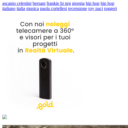
ascanio celestini
bersani
frankie hi nrg
giorgia
hip hop
hip hop
italiano
italia
musica
paola cortellesi
recensione
roy paci
ruggeri