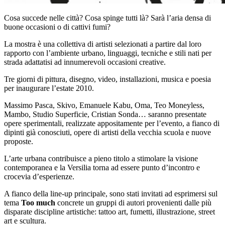
Cosa succede nelle città? Cosa spinge tutti là? Sarà l’aria densa di
buone occasioni o di cattivi fumi?
La mostra è una collettiva di artisti selezionati a partire dal loro
rapporto con l’ambiente urbano, linguaggi, tecniche e stili nati per
strada adattatisi ad innumerevoli occasioni creative.
Tre giorni di pittura, disegno, video, installazioni, musica e poesia
per inaugurare l’estate 2010.
Massimo Pasca, Skivo, Emanuele Kabu, Oma, Teo Moneyless,
Mambo, Studio Superficie, Cristian Sonda… saranno presentate
opere sperimentali, realizzate appositamente per l’evento, a fianco di
dipinti già conosciuti, opere di artisti della vecchia scuola e nuove
proposte.
L’arte urbana contribuisce a pieno titolo a stimolare la visione
contemporanea e la Versilia torna ad essere punto d’incontro e
crocevia d’esperienze.
A fianco della line-up principale, sono stati invitati ad esprimersi sul
tema
Too much
concrete un gruppi di autori provenienti dalle più
disparate discipline artistiche: tattoo art, fumetti, illustrazione, street
art e scultura.