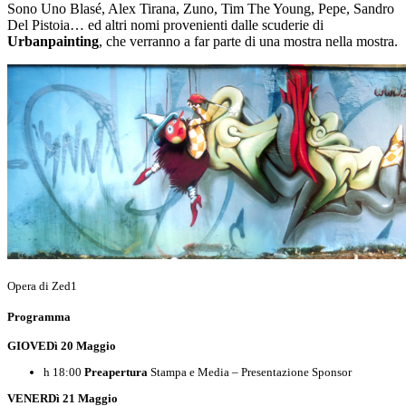
Sono Uno Blasé, Alex Tirana, Zuno, Tim The Young, Pepe, Sandro
Del Pistoia… ed altri nomi provenienti dalle scuderie di
Urbanpainting
, che verranno a far parte di una mostra nella mostra.
Opera di Zed1
Programma
GIOVEDì 20 Maggio
h 18:00
Preapertura
Stampa e Media – Presentazione Sponsor
VENERDì 21 Maggio