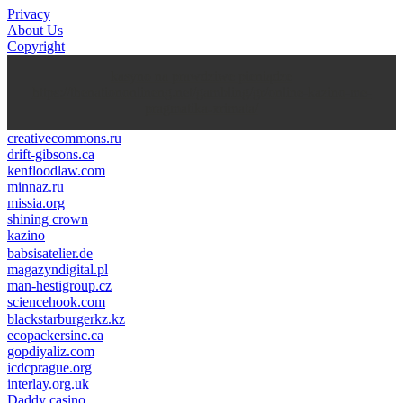
Privacy
About Us
Copyright
kasyno na prawdziwe pieniądze
https://thenationonlineng.net/gambling/gr/online-kazino-me-
pragmatika-xrimata/
creativecommons.ru
drift-gibsons.ca
kenfloodlaw.com
minnaz.ru
missia.org
shining crown
kazino
casino lemon
pinco giriş
babsisatelier.de
magazyndigital.pl
man-hestigroup.cz
sciencehook.com
олимп казино
blackstarburgerkz.kz
ecopackersinc.ca
gopdiyaliz.com
icdcprague.org
interlay.org.uk
Daddy casino