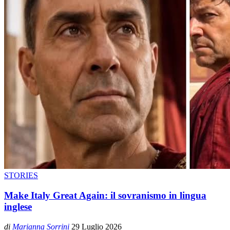
STORIES
Make Italy Great Again: il sovranismo in lingua
inglese
di
Marianna Sorrini
29 Luglio 2026