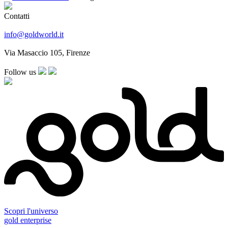
Contatti
info@goldworld.it
Via Masaccio 105, Firenze
Follow us
Scopri l'universo
gold enterprise