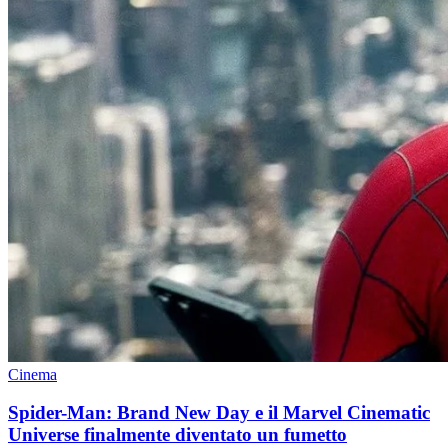
Cinema
Spider-Man: Brand New Day e il Marvel Cinematic
Universe finalmente diventato un fumetto