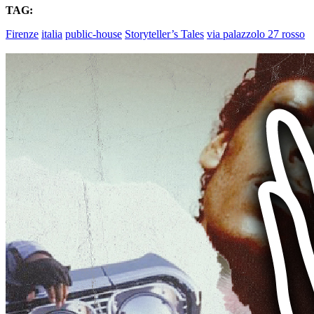
TAG:
Firenze
italia
public-house
Storyteller’s Tales
via palazzolo 27 rosso