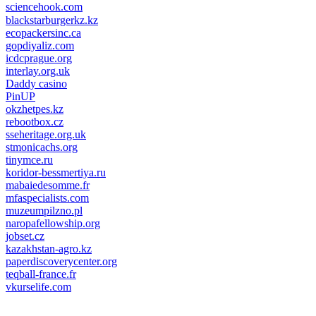
sciencehook.com
олимп казино
blackstarburgerkz.kz
ecopackersinc.ca
gopdiyaliz.com
icdcprague.org
interlay.org.uk
Daddy casino
PinUP
okzhetpes.kz
rebootbox.cz
sseheritage.org.uk
stmonicachs.org
tinymce.ru
koridor-bessmertiya.ru
mabaiedesomme.fr
mfaspecialists.com
muzeumpilzno.pl
naropafellowship.org
jobset.cz
kazakhstan-agro.kz
paperdiscoverycenter.org
teqball-france.fr
vkurselife.com