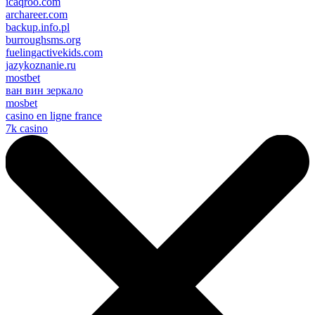
icaqroo.com
archareer.com
backup.info.pl
burroughsms.org
fuelingactivekids.com
jazykoznanie.ru
mostbet
ван вин зеркало
mosbet
casino en ligne france
7k casino