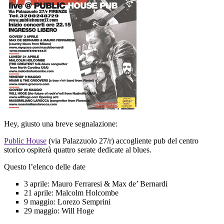
Hey, giusto una breve segnalazione:
Public House
(via Palazzuolo 27/r) accogliente pub del centro
storico ospiterà quattro serate dedicate al blues.
Questo l’elenco delle date
3 aprile: Mauro Ferraresi & Max de’ Bernardi
21 aprile: Malcolm Holcombe
9 maggio: Lorezo Semprini
29 maggio: Will Hoge