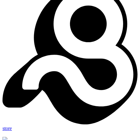
store