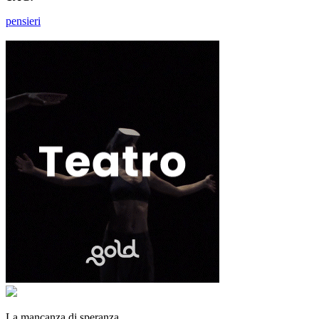
pensieri
La mancanza di speranza