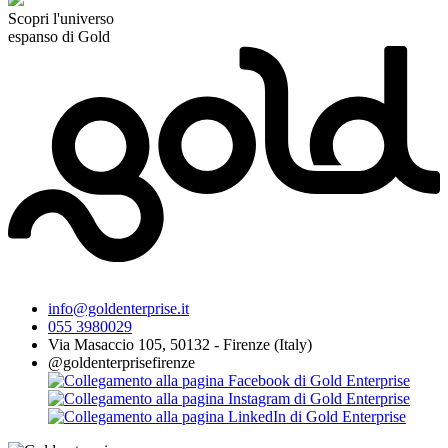
Scopri l'universo
espanso di Gold
info@goldenterprise.it
055 3980029
Via Masaccio 105, 50132 - Firenze (Italy)
@goldenterprisefirenze