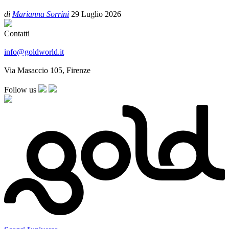
di
Marianna Sorrini
29 Luglio 2026
Contatti
info@goldworld.it
Via Masaccio 105, Firenze
Follow us