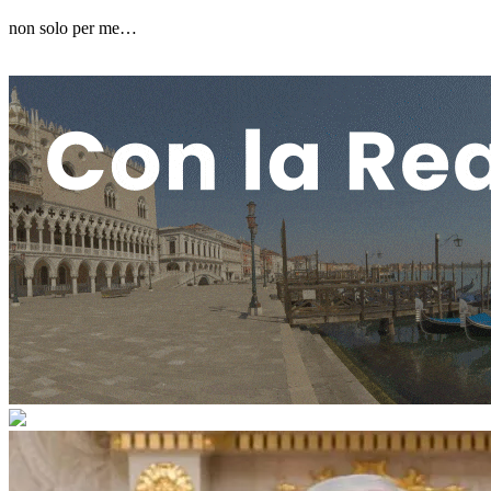
non solo per me…