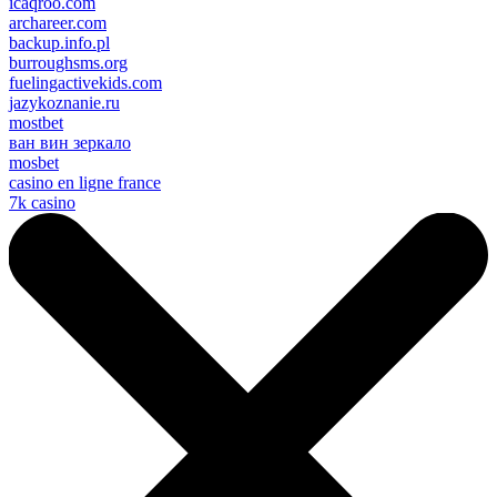
icaqroo.com
archareer.com
backup.info.pl
burroughsms.org
fuelingactivekids.com
jazykoznanie.ru
mostbet
ван вин зеркало
mosbet
casino en ligne france
7k casino