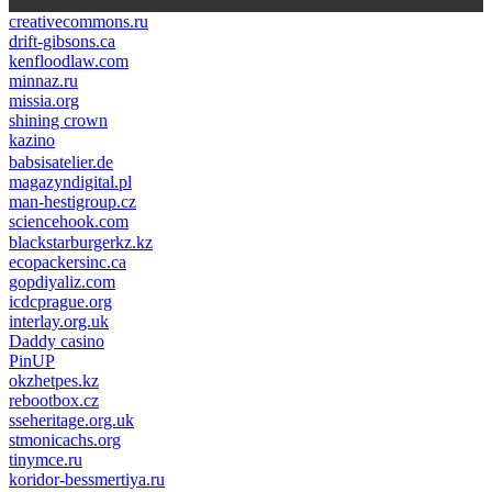
creativecommons.ru
drift-gibsons.ca
kenfloodlaw.com
minnaz.ru
missia.org
shining crown
kazino
casino lemon
pinco giriş
babsisatelier.de
magazyndigital.pl
man-hestigroup.cz
sciencehook.com
олимп казино
blackstarburgerkz.kz
ecopackersinc.ca
gopdiyaliz.com
icdcprague.org
interlay.org.uk
Daddy casino
PinUP
okzhetpes.kz
rebootbox.cz
sseheritage.org.uk
stmonicachs.org
tinymce.ru
koridor-bessmertiya.ru