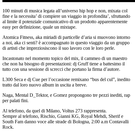
100 minuti di musica legata all’universo hip hop e non, mixata col
fine e la necessita’ di compiere un viaggio in profondita’, sfruttando
al limite il potenziale comunicativo di un prodotto apparentemente
easy per definizione, quale un mixtape.
Atomica Fitness, aka miriadi di particelle d’aria si muovono intorno
a noi, aka ci senti? è accompagnato in questo viaggio da un gruppo
di artisti che impreziosiscono il suo lavoro con le loro perle.
Incastonato nel momento topico del mix, il cammeo di un maestro
che non ha bisogno di presentazioni: dj Gruff tiene a battesimo il
tutto con una sessione di screcci che portano la firma d’autore.
L300 Seca e dj Cue per l’occasione remixano “bus del cul”, inedito
tratto dal loro nuovo album in uscita a breve.
Naga, Mental D_Tektor, e Gomez propongono tre pezzi inediti, rap
per palati fini.
Al telefono, da quel di Milano, Voltus 273 rappresenta.
Sempre al telefono, Rischio, Gianni KG, Royal Mehdi, Sherif e
South Fam danno voce alle strade di Bologna, 2:00 a.m Contavalli
Rock.