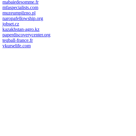
mabaiedesomme.fr
mfaspecialists.com
muzeumpilzno.pl
naropafellowship.org
jobset.cz
kazakhstan-agro.kz
paperdiscoverycenter.org
teqball-france.fr
vkurselife.com