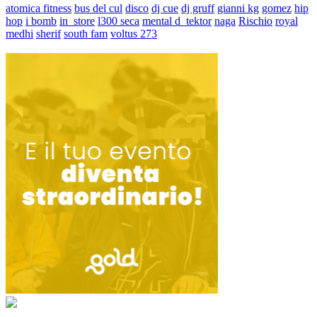
atomica fitness
bus del cul
disco
dj cue
dj gruff
gianni kg
gomez
hip
hop
i bomb
in_store
l300 seca
mental d_tektor
naga
Rischio
royal
medhi
sherif
south fam
voltus 273