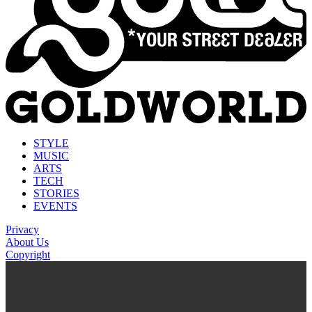
STYLE
MUSIC
ARTS
TECH
STORIES
EVENTS
Privacy
About Us
Copyright
kasyno na prawdziwe pieniądze
https://thenationonlineng.net/gambling/gr/online-kazino-me-
pragmatika-xrimata/