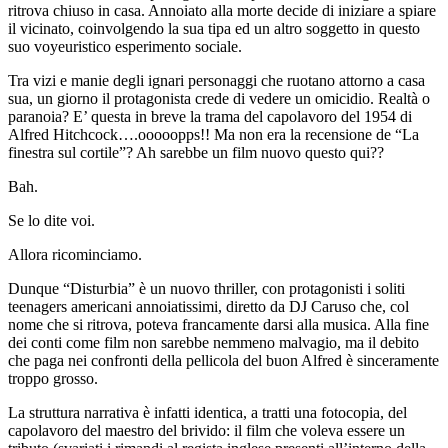
ritrova chiuso in casa. Annoiato alla morte decide di iniziare a spiare
il vicinato, coinvolgendo la sua tipa ed un altro soggetto in questo
suo voyeuristico esperimento sociale.
Tra vizi e manie degli ignari personaggi che ruotano attorno a casa
sua, un giorno il protagonista crede di vedere un omicidio. Realtà o
paranoia? E’ questa in breve la trama del capolavoro del 1954 di
Alfred Hitchcock….ooooopps!! Ma non era la recensione de “La
finestra sul cortile”? Ah sarebbe un film nuovo questo qui??
Bah.
Se lo dite voi.
Allora ricominciamo.
Dunque “Disturbia” è un nuovo thriller, con protagonisti i soliti
teenagers americani annoiatissimi, diretto da DJ Caruso che, col
nome che si ritrova, poteva francamente darsi alla musica. Alla fine
dei conti come film non sarebbe nemmeno malvagio, ma il debito
che paga nei confronti della pellicola del buon Alfred è sinceramente
troppo grosso.
La struttura narrativa è infatti identica, a tratti una fotocopia, del
capolavoro del maestro del brivido: il film che voleva essere un