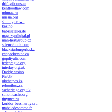
drift-gibsons.ca
kenfloodlaw.com
minnaz.ru
missia.org
shining crown
kazino
casino lemon
pinco giriş
babsisatelier.de
magazyndigital.pl
man-hestigroup.cz
sciencehook.com
олимп казино
blackstarburgerkz.kz
ecopackersinc.ca
gopdiyaliz.com
icdcprague.org
interlay.org.uk
Daddy casino
PinUP
okzhetpes.kz
rebootbox.cz
sseheritage.org.uk
stmonicachs.org
tinymce.ru
koridor-bessmertiya.ru
mabaiedesomme.fr