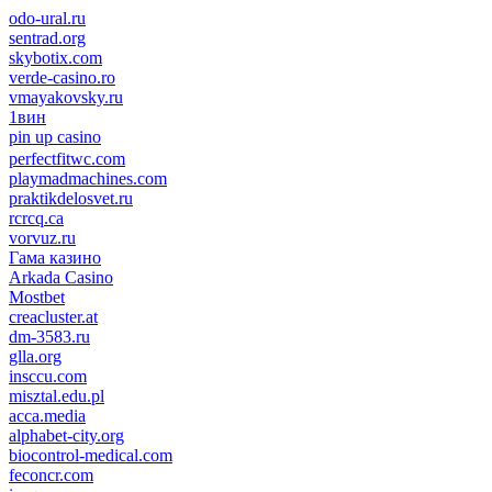
odo-ural.ru
sentrad.org
skybotix.com
verde-casino.ro
vmayakovsky.ru
1вин
pin up casino
пин ап
1win
perfectfitwc.com
playmadmachines.com
praktikdelosvet.ru
rcrcq.ca
vorvuz.ru
Гама казино
Arkada Casino
Mostbet
creacluster.at
dm-3583.ru
glla.org
insccu.com
misztal.edu.pl
acca.media
alphabet-city.org
biocontrol-medical.com
feconcr.com