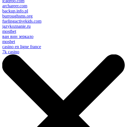
icaqroo.com
archareer.com
backup.info.pl
burroughsms.org
fuelingactivekids.com
jazykoznanie.ru
mostbet
ван вин зеркало
mosbet
casino en ligne france
7k casino