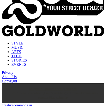
STYLE
MUSIC
ARTS
TECH
STORIES
EVENTS
Privacy
About Us
Copyright
kasyno na prawdziwe pieniądze
https://thenationonlineng.net/gambling/gr/online-kazino-me-
pragmatika-xrimata/
creativecommons.ru