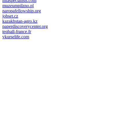
mfaspecialists.com
muzeumpilzno.pl
naropafellowship.org
jobset.cz
kazakhstan-agro.kz
paperdiscoverycenter.org
teqball-france.fr
vkurselife.com