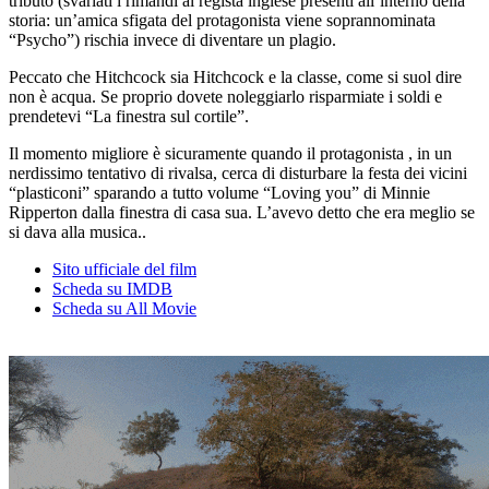
tributo (svariati i rimandi al regista inglese presenti all’interno della
storia: un’amica sfigata del protagonista viene soprannominata
“Psycho”) rischia invece di diventare un plagio.
Peccato che Hitchcock sia Hitchcock e la classe, come si suol dire
non è acqua. Se proprio dovete noleggiarlo risparmiate i soldi e
prendetevi “La finestra sul cortile”.
Il momento migliore è sicuramente quando il protagonista , in un
nerdissimo tentativo di rivalsa, cerca di disturbare la festa dei vicini
“plasticoni” sparando a tutto volume “Loving you” di Minnie
Ripperton dalla finestra di casa sua. L’avevo detto che era meglio se
si dava alla musica..
Sito ufficiale del film
Scheda su IMDB
Scheda su All Movie