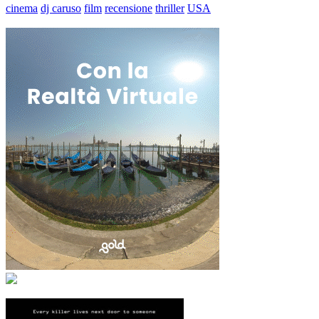
cinema
dj caruso
film
recensione
thriller
USA