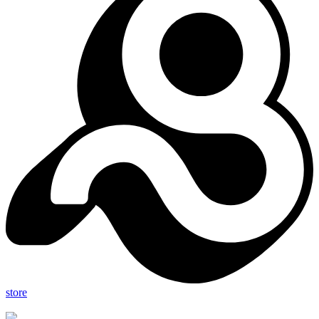
store