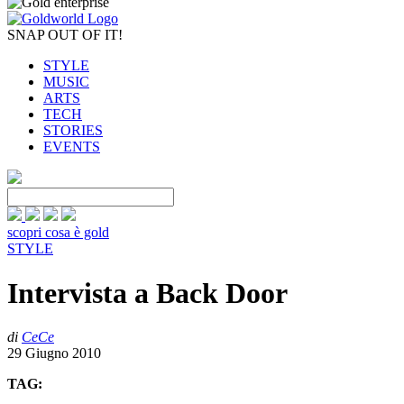
SNAP OUT OF IT!
STYLE
MUSIC
ARTS
TECH
STORIES
EVENTS
scopri cosa è gold
STYLE
Intervista a Back Door
di
CeCe
29 Giugno 2010
TAG: