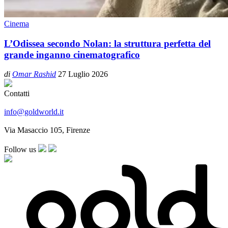
Cinema
L’Odissea secondo Nolan: la struttura perfetta del
grande inganno cinematografico
di
Omar Rashid
27 Luglio 2026
Contatti
info@goldworld.it
Via Masaccio 105, Firenze
Follow us