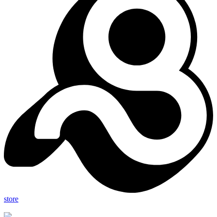
store