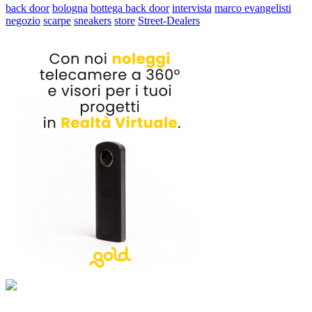
back door
bologna
bottega back door
intervista
marco evangelisti
negozio
scarpe
sneakers
store
Street-Dealers