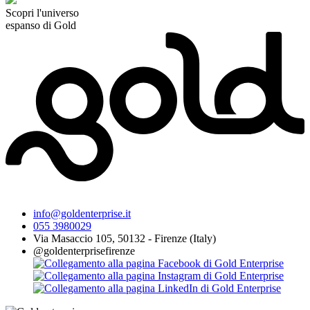
Scopri l'universo
espanso di Gold
info@goldenterprise.it
055 3980029
Via Masaccio 105, 50132 - Firenze (Italy)
@goldenterprisefirenze