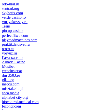
odo-ural.ru
sentrad.org
skybotix.com
verde-casino.ro
vmayakovsky.ru
1вин
pin up casino
пин ап
1win
perfectfitwc.com
playmadmachines.com
praktikdelosvet.ru
rcrcq.ca
vorvuz.ru
Гама казино
Arkada Casino
Mostbet
creacluster.at
dm-3583.ru
glla.org
insccu.com
misztal.edu.pl
acca.media
alphabet-city.org
biocontrol-medical.com
feconcr.com