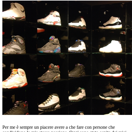
Per me è sempre un piacere avere a che fare con persone che