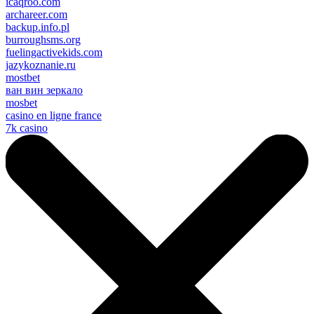
icaqroo.com
archareer.com
backup.info.pl
burroughsms.org
fuelingactivekids.com
jazykoznanie.ru
mostbet
ван вин зеркало
mosbet
casino en ligne france
7k casino