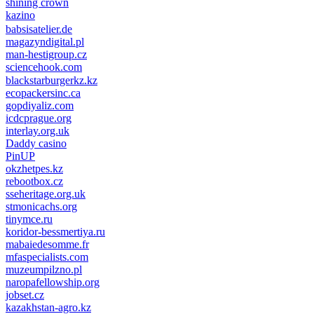
shining crown
kazino
casino lemon
pinco giriş
babsisatelier.de
magazyndigital.pl
man-hestigroup.cz
sciencehook.com
олимп казино
blackstarburgerkz.kz
ecopackersinc.ca
gopdiyaliz.com
icdcprague.org
interlay.org.uk
Daddy casino
PinUP
okzhetpes.kz
rebootbox.cz
sseheritage.org.uk
stmonicachs.org
tinymce.ru
koridor-bessmertiya.ru
mabaiedesomme.fr
mfaspecialists.com
muzeumpilzno.pl
naropafellowship.org
jobset.cz
kazakhstan-agro.kz