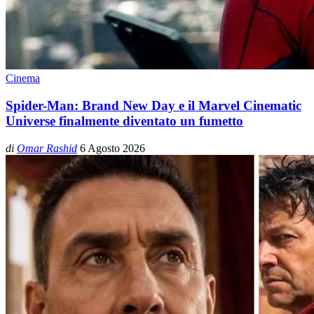
Cinema
Spider-Man: Brand New Day e il Marvel Cinematic
Universe finalmente diventato un fumetto
di
Omar Rashid
6 Agosto 2026