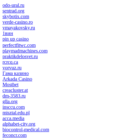
odo-ural.ru
sentrad.org
skybotix.com
verde-casino.ro
vmayakovsky.ru
1вин
pin up casino
пин ап
1win
perfectfitwc.com
playmadmachines.com
praktikdelosvet.ru
rcrcq.ca
vorvuz.ru
Гама казино
Arkada Casino
Mostbet
creacluster.at
dm-3583.ru
glla.org
insccu.com
misztal.edu.pl
acca.media
alphabet-city.org
biocontrol-medical.com
feconcr.com