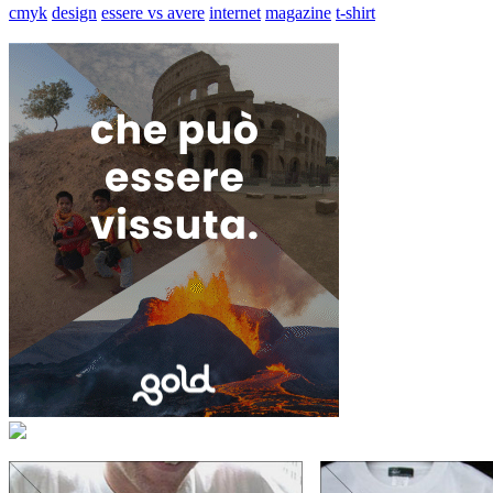
cmyk
design
essere vs avere
internet
magazine
t-shirt