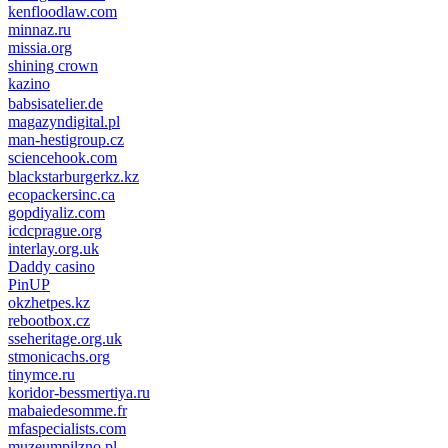
kenfloodlaw.com
minnaz.ru
missia.org
shining crown
kazino
casino lemon
pinco giriş
babsisatelier.de
magazyndigital.pl
man-hestigroup.cz
sciencehook.com
олимп казино
blackstarburgerkz.kz
ecopackersinc.ca
gopdiyaliz.com
icdcprague.org
interlay.org.uk
Daddy casino
PinUP
okzhetpes.kz
rebootbox.cz
sseheritage.org.uk
stmonicachs.org
tinymce.ru
koridor-bessmertiya.ru
mabaiedesomme.fr
mfaspecialists.com
muzeumpilzno.pl