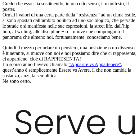
Credo che esso stia sostituendo, in un certo senso, il manifesto, il
poster.
Ormai i valori di una certa parte della “resistenza” ad un clima ostile,
si sono spostati dall’ambito politico ad uno sociologico, che pervade
le strade e si manifesta nelle sue espressioni, la street life, dall’hip
hop, al writing, alle discipline + o – nuove che compongono il
panorama che almeno noi, fortunatamente, conosciamo bene.
Quindi il mezzo per urlare un pensiero, una posizione o un dissenso
è itinerante, si muove con noi e noi possiamo dire che ci rappresenta,
ci appartiene, cioé di RAPPRESENTA!
Lo scorso anno l’avevo chiamato
“Apparire vs Appartenere”
,
quest’anno è semplicemente Essere vs Avere, il che non cambia la
sostanza, anzi, la semplifica.
Ne sono certo.