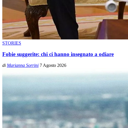
STORIES
Fobie suggerite: chi ci hanno insegnato a odiare
di
Marianna Sorrini
7 Agosto 2026