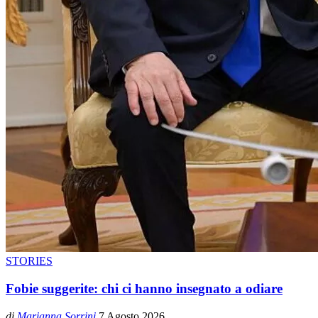
STORIES
Fobie suggerite: chi ci hanno insegnato a odiare
di
Marianna Sorrini
7 Agosto 2026