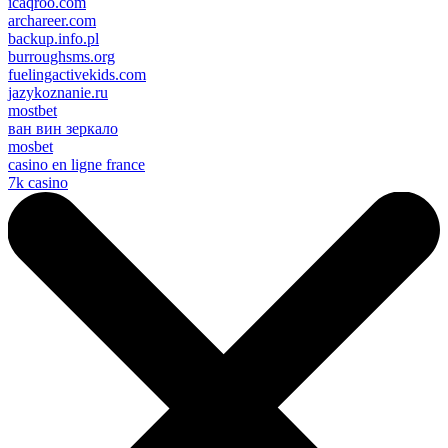
icaqroo.com
archareer.com
backup.info.pl
burroughsms.org
fuelingactivekids.com
jazykoznanie.ru
mostbet
ван вин зеркало
mosbet
casino en ligne france
7k casino