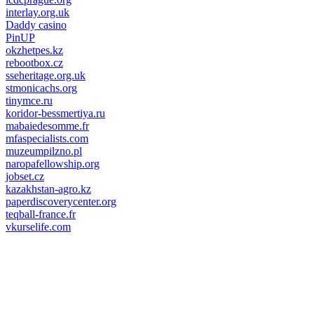
interlay.org.uk
Daddy casino
PinUP
okzhetpes.kz
rebootbox.cz
sseheritage.org.uk
stmonicachs.org
tinymce.ru
koridor-bessmertiya.ru
mabaiedesomme.fr
mfaspecialists.com
muzeumpilzno.pl
naropafellowship.org
jobset.cz
kazakhstan-agro.kz
paperdiscoverycenter.org
teqball-france.fr
vkurselife.com