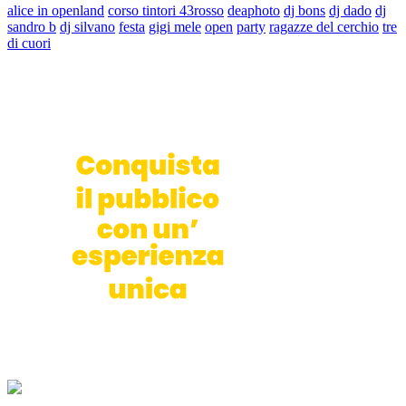
alice in openland
corso tintori 43rosso
deaphoto
dj bons
dj dado
dj
sandro b
dj silvano
festa
gigi mele
open
party
ragazze del cerchio
tre
di cuori