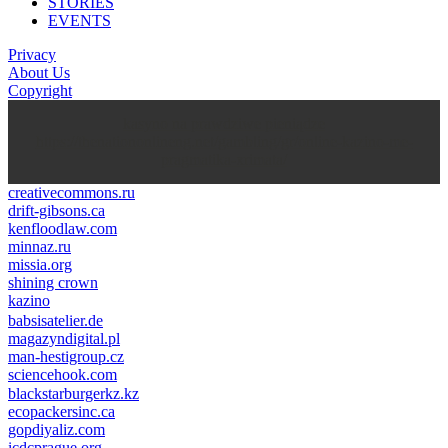
STORIES
EVENTS
Privacy
About Us
Copyright
kasyno na prawdziwe pieniądze
https://thenationonlineng.net/gambling/gr/online-kazino-me-
pragmatika-xrimata/
creativecommons.ru
drift-gibsons.ca
kenfloodlaw.com
minnaz.ru
missia.org
shining crown
kazino
casino lemon
pinco giriş
babsisatelier.de
magazyndigital.pl
man-hestigroup.cz
sciencehook.com
олимп казино
blackstarburgerkz.kz
ecopackersinc.ca
gopdiyaliz.com
icdcprague.org