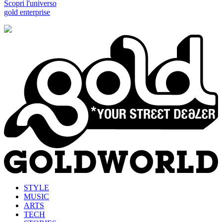
Scopri l'universo
gold enterprise
STYLE
MUSIC
ARTS
TECH