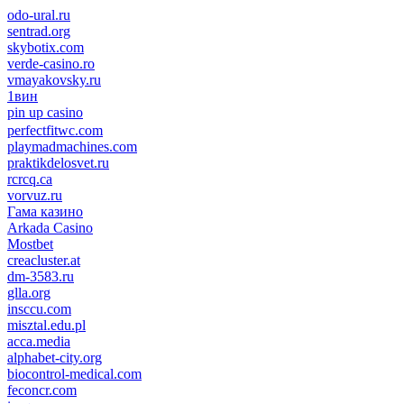
odo-ural.ru
sentrad.org
skybotix.com
verde-casino.ro
vmayakovsky.ru
1вин
pin up casino
пин ап
1win
perfectfitwc.com
playmadmachines.com
praktikdelosvet.ru
rcrcq.ca
vorvuz.ru
Гама казино
Arkada Casino
Mostbet
creacluster.at
dm-3583.ru
glla.org
insccu.com
misztal.edu.pl
acca.media
alphabet-city.org
biocontrol-medical.com
feconcr.com