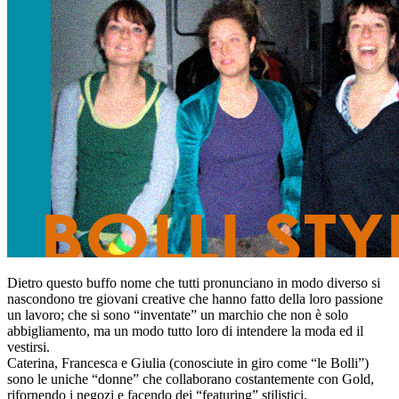
Dietro questo buffo nome che tutti pronunciano in modo diverso si
nascondono tre giovani creative che hanno fatto della loro passione
un lavoro; che si sono “inventate” un marchio che non è solo
abbigliamento, ma un modo tutto loro di intendere la moda ed il
vestirsi.
Caterina, Francesca e Giulia (conosciute in giro come “le Bolli”)
sono le uniche “donne” che collaborano costantemente con Gold,
rifornendo i negozi e facendo dei “featuring” stilistici.