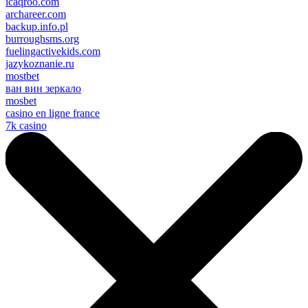
icaqroo.com
archareer.com
backup.info.pl
burroughsms.org
fuelingactivekids.com
jazykoznanie.ru
mostbet
ван вин зеркало
mosbet
casino en ligne france
7k casino