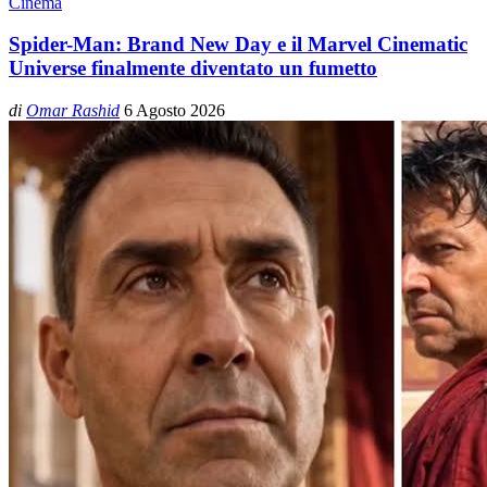
Cinema
Spider-Man: Brand New Day e il Marvel Cinematic
Universe finalmente diventato un fumetto
di
Omar Rashid
6 Agosto 2026