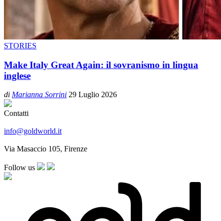
STORIES
Make Italy Great Again: il sovranismo in lingua
inglese
di
Marianna Sorrini
29 Luglio 2026
Contatti
info@goldworld.it
Via Masaccio 105, Firenze
Follow us