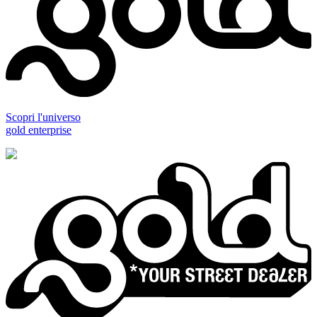
Scopri l'universo
gold enterprise