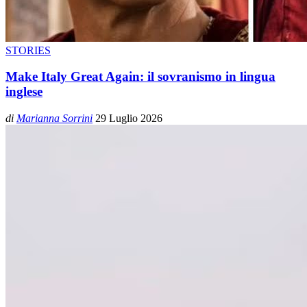
STORIES
Make Italy Great Again: il sovranismo in lingua
inglese
di
Marianna Sorrini
29 Luglio 2026