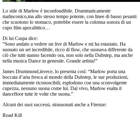
Lo stile di Marlow è inconfondibile. Drammaticamente
malinconico,ma allo stesso tempo potente, con linee di basso pesanti
che scuotono lo stomaco, potrebbe essere la colonna sonora di un
cupo film apocalittico…
Di lui Caspa dice:
“Sono andato a vedere un live di Marlow e mi ha estasiato. Ha
suonato un set incredibile, ricco di flow, che suonava differente da
ciò che tutti stanno facendo ora, non solo nella Dubstep, ma anche
nella musica Dance in generale. Grande artista!”
James Drummond,invece, lo presenta così: “Marlow porta una
boccata d’aria fresca al mondo della Dubstep, le sue produzioni,
immediatamente riconoscibili, esplodono con una sconvolgente
cupezza, nessuno suona come lui. Dal vivo, Marlow esalta il
dancefloor tutte le volte che suona.”
Alcuni dei suoi successi, strasuonati anche a Firenze:
Road Kill