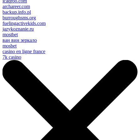
icaqroo.com
archareer.com
backup.info.pl
burroughsms.org
fuelingactivekids.com
jazykoznanie.ru
mostbet
ван вин зеркало
mosbet
casino en ligne france
7k casino