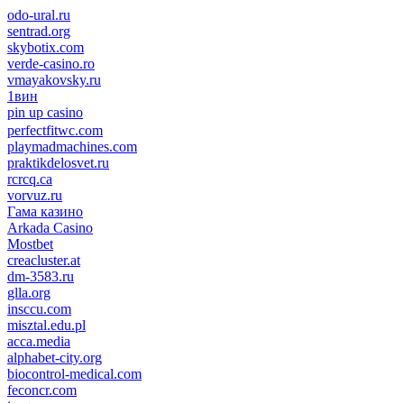
odo-ural.ru
sentrad.org
skybotix.com
verde-casino.ro
vmayakovsky.ru
1вин
pin up casino
пин ап
1win
perfectfitwc.com
playmadmachines.com
praktikdelosvet.ru
rcrcq.ca
vorvuz.ru
Гама казино
Arkada Casino
Mostbet
creacluster.at
dm-3583.ru
glla.org
insccu.com
misztal.edu.pl
acca.media
alphabet-city.org
biocontrol-medical.com
feconcr.com