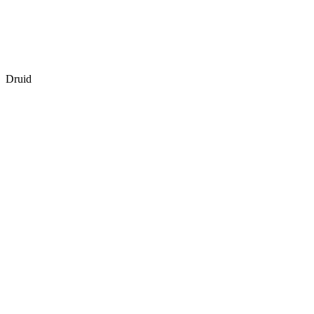
Druid