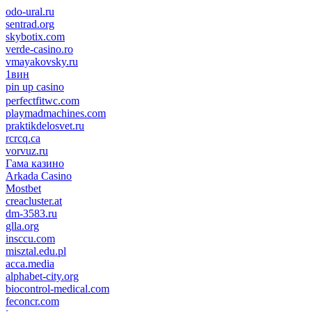
odo-ural.ru
sentrad.org
skybotix.com
verde-casino.ro
vmayakovsky.ru
1вин
pin up casino
пин ап
1win
perfectfitwc.com
playmadmachines.com
praktikdelosvet.ru
rcrcq.ca
vorvuz.ru
Гама казино
Arkada Casino
Mostbet
creacluster.at
dm-3583.ru
glla.org
insccu.com
misztal.edu.pl
acca.media
alphabet-city.org
biocontrol-medical.com
feconcr.com