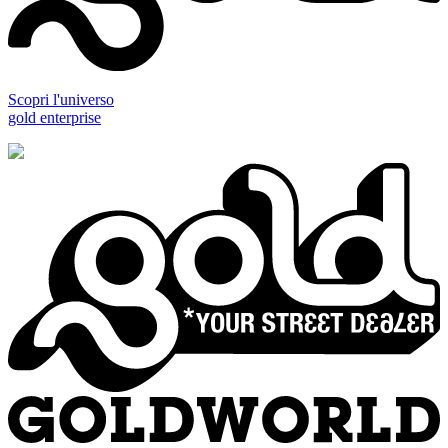
Scopri l'universo
gold enterprise