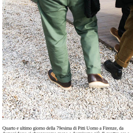
Quarto e ultimo giorno della 79esima di Pitti Uomo a Firenze, da