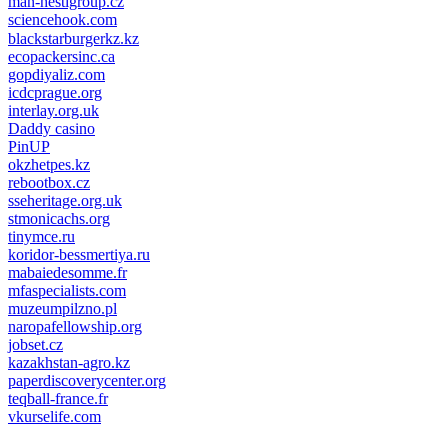
man-hestigroup.cz
sciencehook.com
олимп казино
blackstarburgerkz.kz
ecopackersinc.ca
gopdiyaliz.com
icdcprague.org
interlay.org.uk
Daddy casino
PinUP
okzhetpes.kz
rebootbox.cz
sseheritage.org.uk
stmonicachs.org
tinymce.ru
koridor-bessmertiya.ru
mabaiedesomme.fr
mfaspecialists.com
muzeumpilzno.pl
naropafellowship.org
jobset.cz
kazakhstan-agro.kz
paperdiscoverycenter.org
teqball-france.fr
vkurselife.com