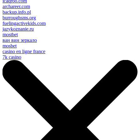
icaqroo.com
archareer.com
backup.info.pl
burroughsms.org
fuelingactivekids.com
jazykoznanie.ru
mostbet
ван вин зеркало
mosbet
casino en ligne france
7k casino