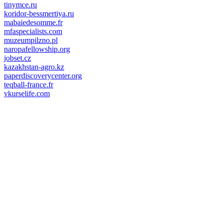
tinymce.ru
koridor-bessmertiya.ru
mabaiedesomme.fr
mfaspecialists.com
muzeumpilzno.pl
naropafellowship.org
jobset.cz
kazakhstan-agro.kz
paperdiscoverycenter.org
teqball-france.fr
vkurselife.com