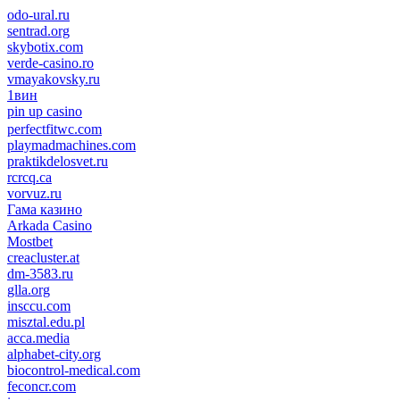
odo-ural.ru
sentrad.org
skybotix.com
verde-casino.ro
vmayakovsky.ru
1вин
pin up casino
пин ап
1win
perfectfitwc.com
playmadmachines.com
praktikdelosvet.ru
rcrcq.ca
vorvuz.ru
Гама казино
Arkada Casino
Mostbet
creacluster.at
dm-3583.ru
glla.org
insccu.com
misztal.edu.pl
acca.media
alphabet-city.org
biocontrol-medical.com
feconcr.com