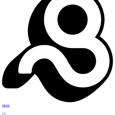
store