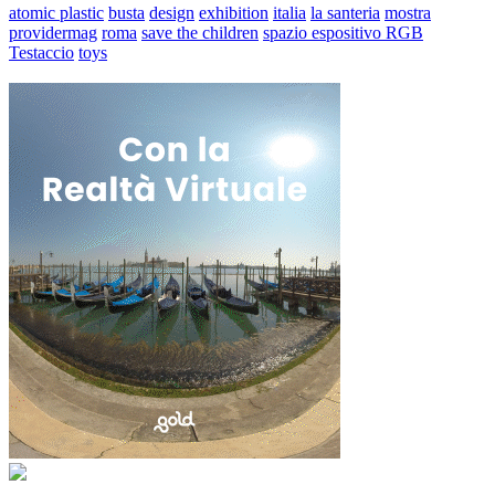
atomic plastic
busta
design
exhibition
italia
la santeria
mostra
providermag
roma
save the children
spazio espositivo RGB
Testaccio
toys