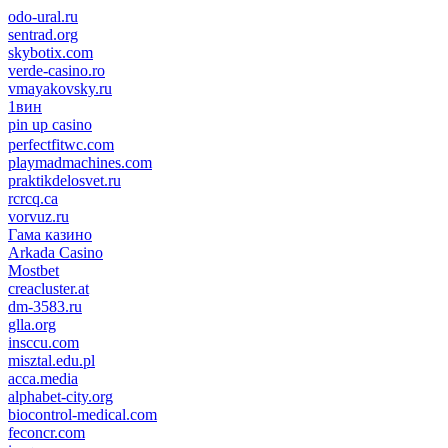
odo-ural.ru
sentrad.org
skybotix.com
verde-casino.ro
vmayakovsky.ru
1вин
pin up casino
пин ап
1win
perfectfitwc.com
playmadmachines.com
praktikdelosvet.ru
rcrcq.ca
vorvuz.ru
Гама казино
Arkada Casino
Mostbet
creacluster.at
dm-3583.ru
glla.org
insccu.com
misztal.edu.pl
acca.media
alphabet-city.org
biocontrol-medical.com
feconcr.com