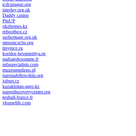
icdcprague.org
interlay.org.uk
Daddy casino
PinUP
okzhetpes.kz
rebootbox.cz
sseheritage.org.uk
stmonicachs.org
tinymce.ru
koridor-bessmertiya.ru
mabaiedesomme.fr
mfaspecialists.com
muzeumpilzno.pl
naropafellowship.org
jobset.cz
kazakhstan-agro.kz
paperdiscoverycenter.org
teqball-france.fr
vkurselife.com