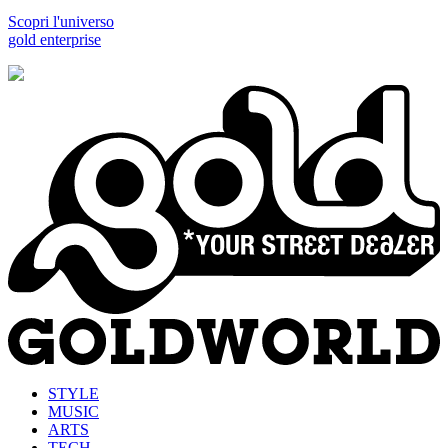
Scopri l'universo
gold enterprise
STYLE
MUSIC
ARTS
TECH