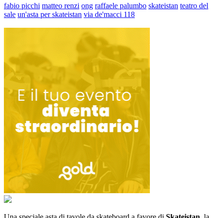
fabio picchi
matteo renzi
ong
raffaele palumbo
skateistan
teatro del
sale
un'asta per skateistan
via de'macci 118
Una speciale asta di tavole da skateboard a favore di
Skateistan
, la