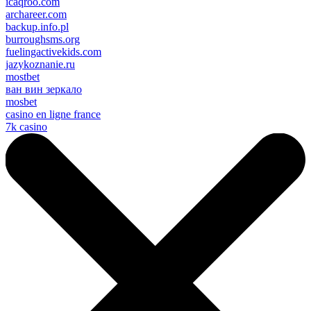
icaqroo.com
archareer.com
backup.info.pl
burroughsms.org
fuelingactivekids.com
jazykoznanie.ru
mostbet
ван вин зеркало
mosbet
casino en ligne france
7k casino