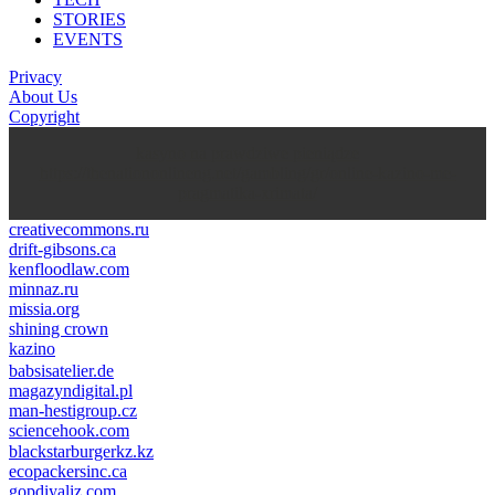
STORIES
EVENTS
Privacy
About Us
Copyright
kasyno na prawdziwe pieniądze
https://thenationonlineng.net/gambling/gr/online-kazino-me-
pragmatika-xrimata/
creativecommons.ru
drift-gibsons.ca
kenfloodlaw.com
minnaz.ru
missia.org
shining crown
kazino
casino lemon
pinco giriş
babsisatelier.de
magazyndigital.pl
man-hestigroup.cz
sciencehook.com
олимп казино
blackstarburgerkz.kz
ecopackersinc.ca
gopdiyaliz.com