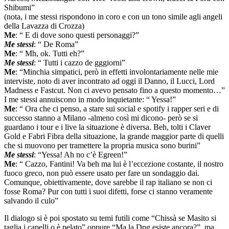
Shibumi”
(nota, i me stessi rispondono in coro e con un tono simile agli angeli
della Lavazza di Crozza)
Me
: “ E di dove sono questi personaggi?”
Me stessi
: “ De Roma”
Me
: “ Mh, ok. Tutti eh?”
Me stessi
: “ Tutti i cazzo de gggiorni”
Me
: “Minchia simpatici, però in effetti involontariamente nelle mie
interviste, noto di aver incontrato ad oggi il Danno, il Lucci, Lord
Madness e Fastcut. Non ci avevo pensato fino a questo momento…”
I me stessi annuiscono in modo inquietante: “ Yessa!”
Me
: “ Ora che ci penso, a stare sui social e spotify i rapper seri e di
successo stanno a Milano -almeno così mi dicono- però se si
guardano i tour e i live la situazione è diversa. Beh, tolti i Claver
Gold e Fabri Fibra della situazione, la grande maggior parte di quelli
che si muovono per tramettere la propria musica sono burini”
Me stessi
: “Yessa! Ah no c’è Egreen!”
Me
: “ Cazzo, Fantini! Va beh ma lui è l’eccezione costante, il nostro
fuoco greco, non può essere usato per fare un sondaggio dai.
Comunque, obiettivamente, dove sarebbe il rap italiano se non ci
fosse Roma? Pur con tutti i suoi difetti, forse ci stanno veramente
salvando il culo”
Il dialogo si è poi spostato su temi futili come “Chissà se Masito si
taglia i capelli o è pelato” oppure “Ma la Dpg esiste ancora?”, ma