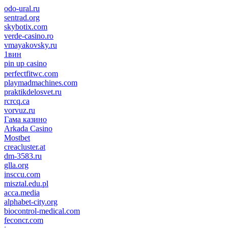
odo-ural.ru
sentrad.org
skybotix.com
verde-casino.ro
vmayakovsky.ru
1вин
pin up casino
пин ап
1win
perfectfitwc.com
playmadmachines.com
praktikdelosvet.ru
rcrcq.ca
vorvuz.ru
Гама казино
Arkada Casino
Mostbet
creacluster.at
dm-3583.ru
glla.org
insccu.com
misztal.edu.pl
acca.media
alphabet-city.org
biocontrol-medical.com
feconcr.com