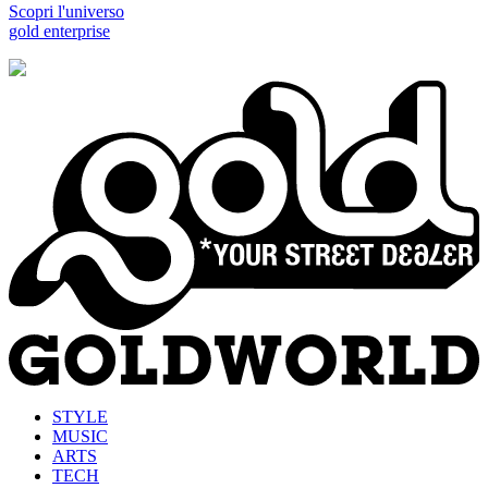
Scopri l'universo
gold enterprise
STYLE
MUSIC
ARTS
TECH