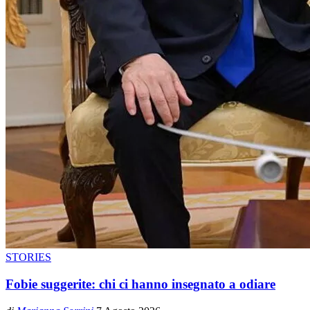
STORIES
Fobie suggerite: chi ci hanno insegnato a odiare