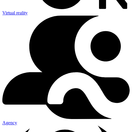
Virtual reality
Agency