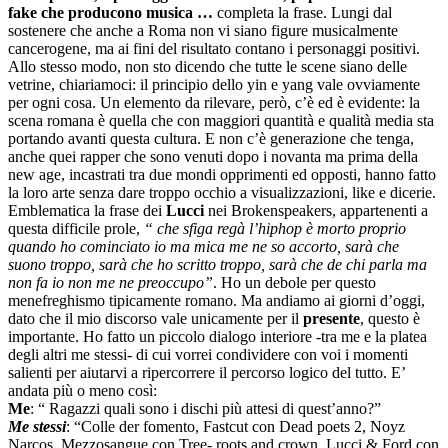
fake che producono musica …
completa la frase. Lungi dal
sostenere che anche a Roma non vi siano figure musicalmente
cancerogene, ma ai fini del risultato contano i personaggi positivi.
Allo stesso modo, non sto dicendo che tutte le scene siano delle
vetrine, chiariamoci: il principio dello yin e yang vale ovviamente
per ogni cosa. Un elemento da rilevare, però, c’è ed è evidente: la
scena romana è quella che con maggiori quantità e qualità media sta
portando avanti questa cultura. E non c’è generazione che tenga,
anche quei rapper che sono venuti dopo i novanta ma prima della
new age, incastrati tra due mondi opprimenti ed opposti, hanno fatto
la loro arte senza dare troppo occhio a visualizzazioni, like e dicerie.
Emblematica la frase dei
Lucci
nei Brokenspeakers, appartenenti a
questa difficile prole,
“ che sfiga regà l’hiphop è morto proprio
quando ho cominciato io ma mica me ne so accorto, sarà che
suono troppo, sarà che ho scritto troppo, sarà che de chi parla ma
non fa io non me ne preoccupo”
. Ho un debole per questo
menefreghismo tipicamente romano. Ma andiamo ai giorni d’oggi,
dato che il mio discorso vale unicamente per il
presente
, questo è
importante. Ho fatto un piccolo dialogo interiore -tra me e la platea
degli altri me stessi- di cui vorrei condividere con voi i momenti
salienti per aiutarvi a ripercorrere il percorso logico del tutto. E’
andata più o meno così:
Me
: “ Ragazzi quali sono i dischi più attesi di quest’anno?”
Me stessi
: “Colle der fomento, Fastcut con Dead poets 2, Noyz
Narcos, Mezzosangue con Tree- roots and crown, Lucci & Ford con