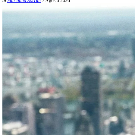
di
Marianna Sorrini
7 Agosto 2026