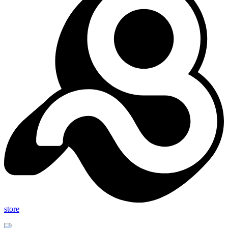
store