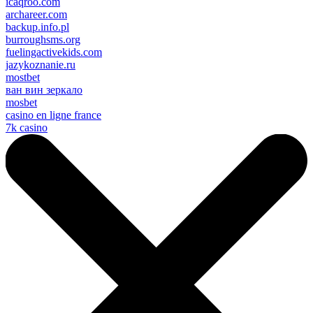
icaqroo.com
archareer.com
backup.info.pl
burroughsms.org
fuelingactivekids.com
jazykoznanie.ru
mostbet
ван вин зеркало
mosbet
casino en ligne france
7k casino