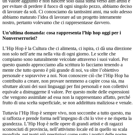
un valore aggiunto e non nascere solo dalla stima verso altri artisti e
per evitare di perdere il fuoco di ogni singolo pezzo, abbiamo deciso
di lavorare da soli. Ci conosciamo da tantissimi anni, ma solo adesso
abbiamo maturato l’idea di lavorare ad un progetto interamente
nostro, pertanto volevamo che ci rappresentasse davvero.
Un’ultima domanda: cosa rappresenta l’hip hop oggi per i
Nonverserrorist?
L’Hip Hop è la Cultura che ci alimenta, ci ispira, ci dà una direzione
non solo nell’arte ma nella vita di ogni giorno. Le scelte che
compiamo sono naturalmente veicolate attraverso i suoi valori. Per
questo quando approcciamo alla scrittura lo facciamo tenendo a
mente che tutto questo è più grande di noi, va oltre l’obiettivo
personale e sopravvive a noi. Non conoscere ciò che l’Hip Hop ha
contribuito a creare, non provare nemmeno a capire cosa sia, ma
sfruttare alcuni dei suoi linguaggi per fini personali e non collettivi
equivale a distruggerne il valore. Per questo molte delle espressioni
che vengono assimilate ad essa non la rappresentano affatto, perché
frutto di una scelta superficiale, se non addirittura maliziosa e venale.
Tuttavia l’Hip Hop è sempre vivo, non soccombe a tutto questo, ma
si rafforza e prende forma nell’impegno di chi lo vive e ne rispetta la
grandezza. L’Hip Hop è nelle opere di grandi artisti e di ragazzi
sconosciuti di provincia, nell’attivismo locale ed in quello su scala
mondiale, nei teatri più prestigiosi come sotto i portici delle nostre