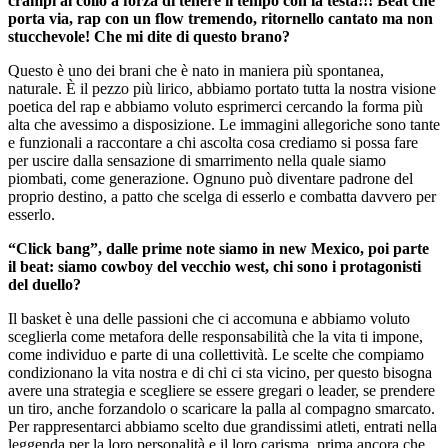
crampi al collo a forza di tenere il tempo con la testa!!! Beat che
porta via, rap con un flow tremendo, ritornello cantato ma non
stucchevole! Che mi dite di questo brano?
Questo è uno dei brani che è nato in maniera più spontanea,
naturale. È il pezzo più lirico, abbiamo portato tutta la nostra visione
poetica del rap e abbiamo voluto esprimerci cercando la forma più
alta che avessimo a disposizione. Le immagini allegoriche sono tante
e funzionali a raccontare a chi ascolta cosa crediamo si possa fare
per uscire dalla sensazione di smarrimento nella quale siamo
piombati, come generazione. Ognuno può diventare padrone del
proprio destino, a patto che scelga di esserlo e combatta davvero per
esserlo.
“Click bang”, dalle prime note siamo in new Mexico, poi parte
il beat: siamo cowboy del vecchio west, chi sono i protagonisti
del duello?
Il basket è una delle passioni che ci accomuna e abbiamo voluto
sceglierla come metafora delle responsabilità che la vita ti impone,
come individuo e parte di una collettività. Le scelte che compiamo
condizionano la vita nostra e di chi ci sta vicino, per questo bisogna
avere una strategia e scegliere se essere gregari o leader, se prendere
un tiro, anche forzandolo o scaricare la palla al compagno smarcato.
Per rappresentarci abbiamo scelto due grandissimi atleti, entrati nella
leggenda per la loro personalità e il loro carisma, prima ancora che