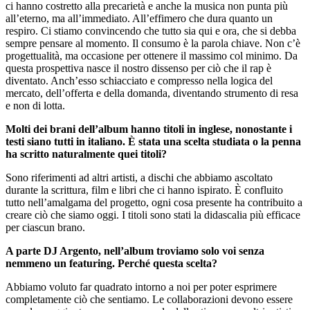
ci hanno costretto alla precarietà e anche la musica non punta più
all’eterno, ma all’immediato. All’effimero che dura quanto un
respiro. Ci stiamo convincendo che tutto sia qui e ora, che si debba
sempre pensare al momento. Il consumo è la parola chiave. Non c’è
progettualità, ma occasione per ottenere il massimo col minimo. Da
questa prospettiva nasce il nostro dissenso per ciò che il rap è
diventato. Anch’esso schiacciato e compresso nella logica del
mercato, dell’offerta e della domanda, diventando strumento di resa
e non di lotta.
Molti dei brani dell’album hanno titoli in inglese, nonostante i
testi siano tutti in italiano. È stata una scelta studiata o la penna
ha scritto naturalmente quei titoli?
Sono riferimenti ad altri artisti, a dischi che abbiamo ascoltato
durante la scrittura, film e libri che ci hanno ispirato. È confluito
tutto nell’amalgama del progetto, ogni cosa presente ha contribuito a
creare ciò che siamo oggi. I titoli sono stati la didascalia più efficace
per ciascun brano.
A parte DJ Argento, nell’album troviamo solo voi senza
nemmeno un featuring. Perché questa scelta?
Abbiamo voluto far quadrato intorno a noi per poter esprimere
completamente ciò che sentiamo. Le collaborazioni devono essere