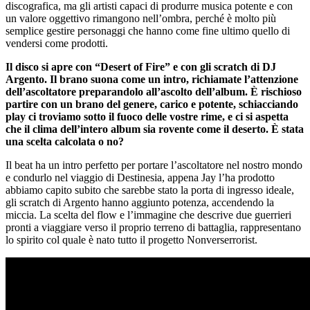
discografica, ma gli artisti capaci di produrre musica potente e con
un valore oggettivo rimangono nell’ombra, perché è molto più
semplice gestire personaggi che hanno come fine ultimo quello di
vendersi come prodotti.
Il disco si apre con “Desert of Fire” e con gli scratch di DJ
Argento. Il brano suona come un intro, richiamate l’attenzione
dell’ascoltatore preparandolo all’ascolto dell’album. È rischioso
partire con un brano del genere, carico e potente, schiacciando
play ci troviamo sotto il fuoco delle vostre rime, e ci si aspetta
che il clima dell’intero album sia rovente come il deserto. È stata
una scelta calcolata o no?
Il beat ha un intro perfetto per portare l’ascoltatore nel nostro mondo
e condurlo nel viaggio di Destinesia, appena Jay l’ha prodotto
abbiamo capito subito che sarebbe stato la porta di ingresso ideale,
gli scratch di Argento hanno aggiunto potenza, accendendo la
miccia. La scelta del flow e l’immagine che descrive due guerrieri
pronti a viaggiare verso il proprio terreno di battaglia, rappresentano
lo spirito col quale è nato tutto il progetto Nonverserrorist.