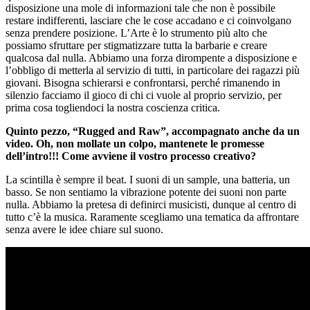
disposizione una mole di informazioni tale che non è possibile
restare indifferenti, lasciare che le cose accadano e ci coinvolgano
senza prendere posizione. L’Arte è lo strumento più alto che
possiamo sfruttare per stigmatizzare tutta la barbarie e creare
qualcosa dal nulla. Abbiamo una forza dirompente a disposizione e
l’obbligo di metterla al servizio di tutti, in particolare dei ragazzi più
giovani. Bisogna schierarsi e confrontarsi, perché rimanendo in
silenzio facciamo il gioco di chi ci vuole al proprio servizio, per
prima cosa togliendoci la nostra coscienza critica.
Quinto pezzo, “Rugged and Raw”, accompagnato anche da un
video. Oh, non mollate un colpo, mantenete le promesse
dell’intro!!! Come avviene il vostro processo creativo?
La scintilla è sempre il beat. I suoni di un sample, una batteria, un
basso. Se non sentiamo la vibrazione potente dei suoni non parte
nulla. Abbiamo la pretesa di definirci musicisti, dunque al centro di
tutto c’è la musica. Raramente scegliamo una tematica da affrontare
senza avere le idee chiare sul suono.