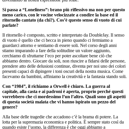
Si passa a “Loneliness”: brano più riflessivo ma non per questo
meno carico, con le vocine velocizzate a condire la base ed il
ritornello cantato (da chi?). Cos’è questo senso di vuoto di cui
parlate?
Il ritornello è composto, scritto e interpretato da DoubleJay. Il senso
di vuoto è quello che ci becca in pieno quando ci fermiamo a
guardarci attorno e sentiamo di essere soli. Nel corso degli anni
stiamo imparando a fare della solitudine un valore aggiunto,
cerchiamo di sfruttarne l’eco per poter ascoltare bene ciò che
abbiamo dentro. Giocare da soli, non riuscire a fidarsi delle persone,
prendere atto delle delusioni continue, diventa per noi uno dei colori
presenti capaci di dipingere i toni oscuri della nostra musica. Come
facevamo da bambini, affiniamo la creatività e la fantasia stando soli.
Con “1984”, il richiamo a Orwell è chiaro. La guerra al
capitale, alla casta e ai padroni è aperta, proprio perché questi
vorrebbero che ci mordessimo l’un l’altro. Quali sono gli aspetti
di questa società malata che vi hanno ispirato un pezzo del
genere?
Alla base delle tragedie che accadono c’è la brama di potere. La
lotta per la supremazia economica e politica. È sempre stato così da
quando esiste l’uomo, la differenza è che oggi abbiamo a