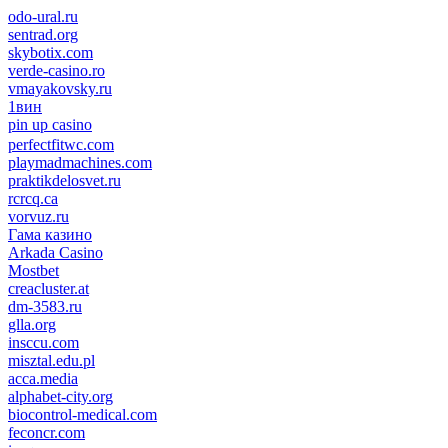
odo-ural.ru
sentrad.org
skybotix.com
verde-casino.ro
vmayakovsky.ru
1вин
pin up casino
пин ап
1win
perfectfitwc.com
playmadmachines.com
praktikdelosvet.ru
rcrcq.ca
vorvuz.ru
Гама казино
Arkada Casino
Mostbet
creacluster.at
dm-3583.ru
glla.org
insccu.com
misztal.edu.pl
acca.media
alphabet-city.org
biocontrol-medical.com
feconcr.com