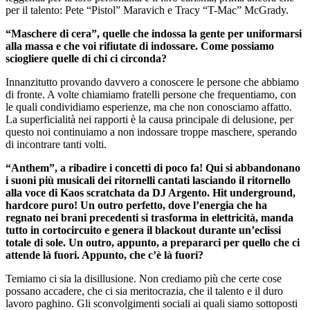
per il talento: Pete “Pistol” Maravich e Tracy “T-Mac” McGrady.
“Maschere di cera”, quelle che indossa la gente per uniformarsi
alla massa e che voi rifiutate di indossare. Come possiamo
sciogliere quelle di chi ci circonda?
Innanzitutto provando davvero a conoscere le persone che abbiamo
di fronte. A volte chiamiamo fratelli persone che frequentiamo, con
le quali condividiamo esperienze, ma che non conosciamo affatto.
La superficialità nei rapporti è la causa principale di delusione, per
questo noi continuiamo a non indossare troppe maschere, sperando
di incontrare tanti volti.
“Anthem”, a ribadire i concetti di poco fa! Qui si abbandonano
i suoni più musicali dei ritornelli cantati lasciando il ritornello
alla voce di Kaos scratchata da DJ Argento. Hit underground,
hardcore puro! Un outro perfetto, dove l’energia che ha
regnato nei brani precedenti si trasforma in elettricità, manda
tutto in cortocircuito e genera il blackout durante un’eclissi
totale di sole. Un outro, appunto, a prepararci per quello che ci
attende là fuori. Appunto, che c’è là fuori?
Temiamo ci sia la disillusione. Non crediamo più che certe cose
possano accadere, che ci sia meritocrazia, che il talento e il duro
lavoro paghino. Gli sconvolgimenti sociali ai quali siamo sottoposti