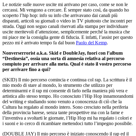
Le notizie sulle nuove uscite mi arrivano per caso, come se non le
cercassi. Mi vengono a cercare. È sempre stato così, da quando ho
scoperto l’hip hop: info su info che arrivavano dai canali più
disparati, articoli su giornali o video in TV piuttosto che incontri per
strada. Oggi non seguo canali riservati alla stampa per individuare
uscite meritevoli d’attenzione, semplicemente perché la musica che
mi piace me la consiglia gente di fiducia. E infatti, l’assist per questo
pezzo mi è arrivato tempo fa dal buon
Paolo del Kemp
.
Nonverserrorist a.k.a. Skid e DoubleJay, fuori con l’album
“Destinesia”, ossia una sorta di amnesia relativa al percorso
compiuto per arrivare alla meta. Qual è stato il vostro percorso
per arrivare fino a qui?
(SKID) Il mio percorso comincia e continua col rap. La scrittura è il
mio modo di stare al mondo, lo strumento che utilizzo per
determinarmi e il rap mi consente di farlo nella maniera più vera e
artistica allo stesso tempo. Ho conosciuto l’Hip Hop innamorandomi
del writing e studiando sono venuto a conoscenza di ciò che la
Cultura ha regalato al mondo intero. Sono cresciuto nella periferia
della provincia barese, senza tante prospettive ma con la fame e
l’inventiva a svoltarti le giornate, l’Hip Hop mi ha regalato i colori e
i suoni e io cerco di ricambiare mettendoci tutto l’impegno possibile.
(DOUBLE JAY) Il mio percorso è iniziato conoscendo il rap ed il