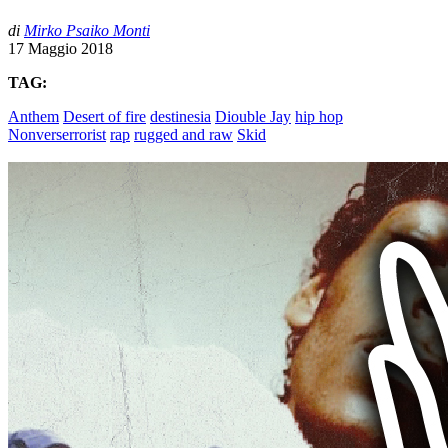
di
Mirko Psaiko Monti
17 Maggio 2018
TAG:
Anthem
Desert of fire
destinesia
Diouble Jay
hip hop
Nonverserrorist
rap
rugged and raw
Skid