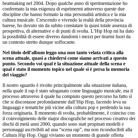
beatmaking nel 2004. Dopo qualche anno di sperimentazione ho
confermato la mia esigenza di esprimermi attraverso queste due
discipline che hanno formato la mia personalità artistica e la mia
cultura musicale. Crescendo e vivendo la realtà della provincia
barese, ho dovuto sin da subito constatare la quasi totale assenza di
prospettiva, di alternative e di punti di svolta. L’Hip Hop mi ha dato
la possibilità di essere diverso dandomi i mezzi per tirarmi fuori da
un contesto stretto dunque soffocante.
Nel titolo dell’album leggo una non tanto velata critica alla
scena attuale, quasi a chiedersi come siamo arrivati a questo
punto. Secondo voi qual è la situazione attuale della scena e
qual è stato il momento topico nel quale si è persa la memoria
del viaggio?
Il nostro sguardo è rivolto principalmente alla situazione italiana,
nella quale il rap è stato sdoganato come linguaggio musicale, ma il
processo attraverso il quale ha compiuto questo percorso ha fatto sì
che si discostasse profondamente dall’Hip Hop, facendo leva su
linguaggi e tematiche più vicine alla cultura pop e perdendo la sua
forza originaria. Il momento di svolta, probabilmente, è coinciso con
il coinvolgimento delle major discografiche nel processo creativo dei
dischi di metà anni 2000, quando sono stati propinati modelli e
personaggi ascrivibili ad una “scena rap”, ma non riconducibili alla
Cultura Hip Hop. Oggi viviamo un momento di grande offerta