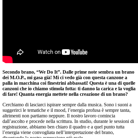
Secondo brano, “We Do It”. Dalle prime note sembra un brano
dei M.O.P., mi gasa già! Mi ci vedo già con questa canzone a
palla in macchina coi finestrini abbassati! Questa è una di quelle
canzoni che io chiamo stimola fotta: ti danno la carica e la voglia
di fare! Quanta energia mettete nella creazione di un brano?
Cerchiamo di lasciarci ispirare sempre dalla musica. Sono i suoni a
suggerirci le tematiche e il mood, l’energia profusa è sempre tanta,
altrimenti non partiamo neppure. Il nostro lavoro comincia
dall’ascolto e procede nella scrittura. In studio, durante le sessioni di
registrazione, abbiamo ben chiaro il quadro e a quel punto tutta
l’energia viene convogliata nell’interpretazione del brano,
diventando la nostra espressione più reale.