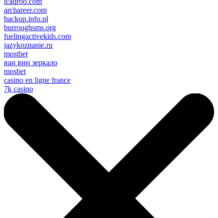
icaqroo.com
archareer.com
backup.info.pl
burroughsms.org
fuelingactivekids.com
jazykoznanie.ru
mostbet
ван вин зеркало
mosbet
casino en ligne france
7k casino