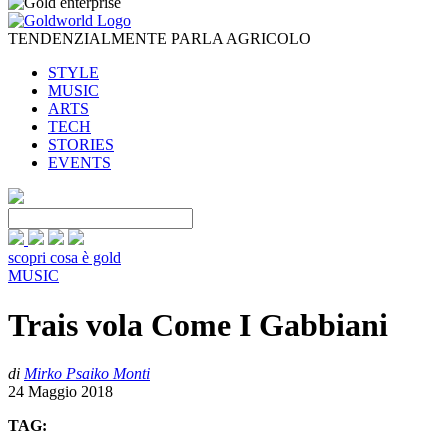
TENDENZIALMENTE PARLA AGRICOLO
STYLE
MUSIC
ARTS
TECH
STORIES
EVENTS
scopri cosa è gold
MUSIC
Trais vola Come I Gabbiani
di
Mirko Psaiko Monti
24 Maggio 2018
TAG: