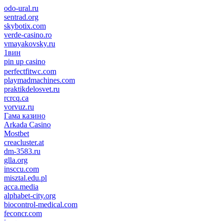
odo-ural.ru
sentrad.org
skybotix.com
verde-casino.ro
vmayakovsky.ru
1вин
pin up casino
пин ап
1win
perfectfitwc.com
playmadmachines.com
praktikdelosvet.ru
rcrcq.ca
vorvuz.ru
Гама казино
Arkada Casino
Mostbet
creacluster.at
dm-3583.ru
glla.org
insccu.com
misztal.edu.pl
acca.media
alphabet-city.org
biocontrol-medical.com
feconcr.com