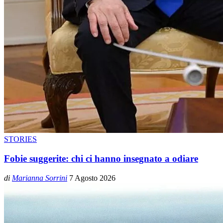
STORIES
Fobie suggerite: chi ci hanno insegnato a odiare
di
Marianna Sorrini
7 Agosto 2026