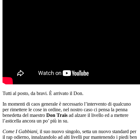
Tutti al posto, da bravi. È arrivato il Don.
In momenti di caos generale è necessario l’intervento di qualcuno
per rimettere le cose in ordine, nel nostro caso ci pensa la penna
benedetta del maestro
Don Trais
ad alzare il livello ed a mettere
l’asticella ancora un po’ più in su.
Come I Gabbiani,
il suo nuovo singolo, setta un nuovo standard per
il rap odierno, innalzandolo ad alti livelli pur mantenendo i piedi ben