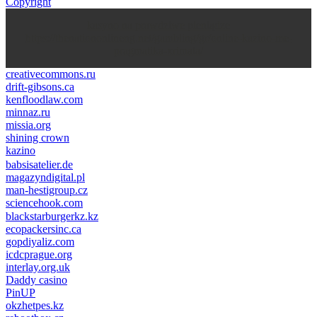
Copyright
kasyno na prawdziwe pieniądze
https://thenationonlineng.net/gambling/gr/online-kazino-me-
pragmatika-xrimata/
creativecommons.ru
drift-gibsons.ca
kenfloodlaw.com
minnaz.ru
missia.org
shining crown
kazino
casino lemon
pinco giriş
babsisatelier.de
magazyndigital.pl
man-hestigroup.cz
sciencehook.com
олимп казино
blackstarburgerkz.kz
ecopackersinc.ca
gopdiyaliz.com
icdcprague.org
interlay.org.uk
Daddy casino
PinUP
okzhetpes.kz