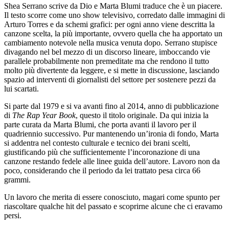
Shea Serrano scrive da Dio e Marta Blumi traduce che è un piacere.
Il testo scorre come uno show televisivo, corredato dalle immagini di
Arturo Torres e da schemi grafici: per ogni anno viene descritta la
canzone scelta, la più importante, ovvero quella che ha apportato un
cambiamento notevole nella musica venuta dopo. Serrano stupisce
divagando nel bel mezzo di un discorso lineare, imboccando vie
parallele probabilmente non premeditate ma che rendono il tutto
molto più divertente da leggere, e si mette in discussione, lasciando
spazio ad interventi di giornalisti del settore per sostenere pezzi da
lui scartati.
Si parte dal 1979 e si va avanti fino al 2014, anno di pubblicazione
di
The Rap Year Book
, questo il titolo originale. Da qui inizia la
parte curata da Marta Blumi, che porta avanti il lavoro per il
quadriennio successivo. Pur mantenendo un’ironia di fondo, Marta
si addentra nel contesto culturale e tecnico dei brani scelti,
giustificando più che sufficientemente l’incoronazione di una
canzone restando fedele alle linee guida dell’autore. Lavoro non da
poco, considerando che il periodo da lei trattato pesa circa 66
grammi.
Un lavoro che merita di essere conosciuto, magari come spunto per
riascoltare qualche hit del passato e scoprirne alcune che ci eravamo
persi.