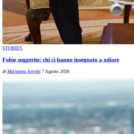
STORIES
Fobie suggerite: chi ci hanno insegnato a odiare
di
Marianna Sorrini
7 Agosto 2026