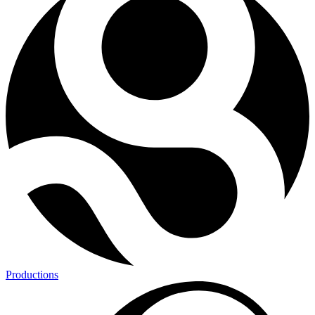
Productions