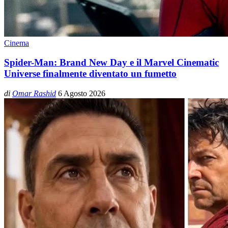
Cinema
Spider-Man: Brand New Day e il Marvel Cinematic
Universe finalmente diventato un fumetto
di
Omar Rashid
6 Agosto 2026