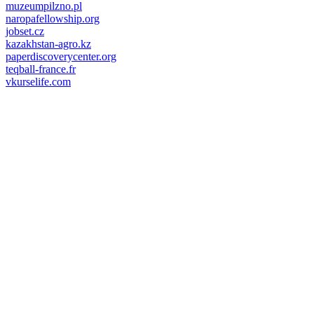
muzeumpilzno.pl
naropafellowship.org
jobset.cz
kazakhstan-agro.kz
paperdiscoverycenter.org
teqball-france.fr
vkurselife.com