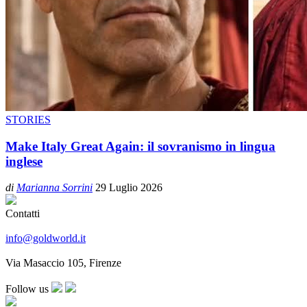
STORIES
Make Italy Great Again: il sovranismo in lingua
inglese
di
Marianna Sorrini
29 Luglio 2026
Contatti
info@goldworld.it
Via Masaccio 105, Firenze
Follow us