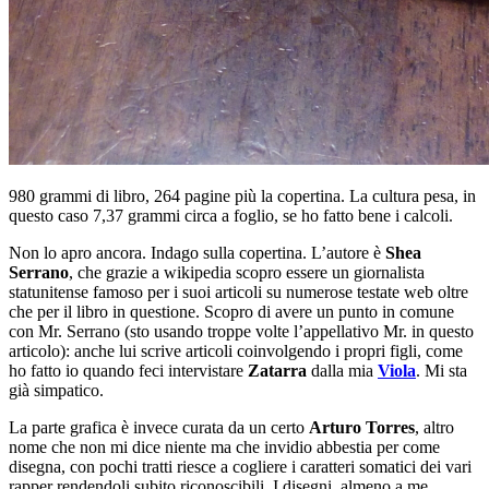
980 grammi di libro, 264 pagine più la copertina. La cultura pesa, in
questo caso 7,37 grammi circa a foglio, se ho fatto bene i calcoli.
Non lo apro ancora. Indago sulla copertina. L’autore è
Shea
Serrano
, che grazie a wikipedia scopro essere un giornalista
statunitense famoso per i suoi articoli su numerose testate web oltre
che per il libro in questione. Scopro di avere un punto in comune
con Mr. Serrano (sto usando troppe volte l’appellativo Mr. in questo
articolo): anche lui scrive articoli coinvolgendo i propri figli, come
ho fatto io quando feci intervistare
Zatarra
dalla mia
Viola
. Mi sta
già simpatico.
La parte grafica è invece curata da un certo
Arturo Torres
, altro
nome che non mi dice niente ma che invidio abbestia per come
disegna, con pochi tratti riesce a cogliere i caratteri somatici dei vari
rapper rendendoli subito riconoscibili. I disegni, almeno a me,